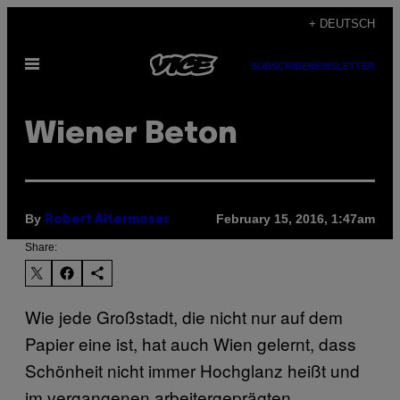
Skip
+ DEUTSCH
to
Open
content
SUBSCRIBE
NEWSLETTER
Menu
Wiener Beton
By
February 15, 2016, 1:47am
Robert Altermoser
Share:
Wie jede Großstadt, die nicht nur auf dem
Papier eine ist, hat auch Wien gelernt, dass
Schönheit nicht immer Hochglanz heißt und
im vergangenen arbeitergeprägten