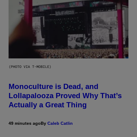
(PHOTO VIA T-MOBILE)
Monoculture is Dead, and
Lollapalooza Proved Why That’s
Actually a Great Thing
49 minutes ago
By
Caleb Catlin