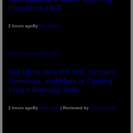
Film From 1978
2 hours ago
By
Dan Milam
COURTESY OF CYCLING FROG
Get Up to 30% Off THC Seltzers,
Gummies, and More at Cycling
Frog’s Birthday Sale
2 hours ago
By
Maha Haq
| Reviewed by
Ysolt Usigan