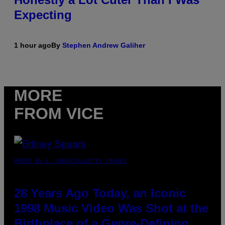
Expecting
1 hour ago
By
Stephen Andrew Galiher
MORE
FROM VICE
PHOTO BY L. BUSACCA/GETTY IMAGES
28 Years Ago Today, an Iconic
1998 Music Video Was Shot at the
Birthplace of a Genre-Defining