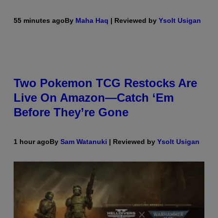
55 minutes ago
By
Maha Haq
| Reviewed by
Ysolt Usigan
Two Pokemon TCG Restocks Are
Live On Amazon—Catch ‘Em
Before They’re Gone
1 hour ago
By
Sam Watanuki
| Reviewed by
Ysolt Usigan