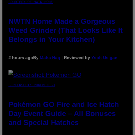
COURTESY OF NWTN HOME
NWTN Home Made a Gorgeous
Weed Grinder (That Looks Like It
Belongs in Your Kitchen)
2 hours ago
By
Maha Haq
| Reviewed by
Ysolt Usigan
SCREENSHOT: POKEMON GO
Pokémon GO Fire and Ice Hatch
Day Event Guide – All Bonuses
and Special Hatches