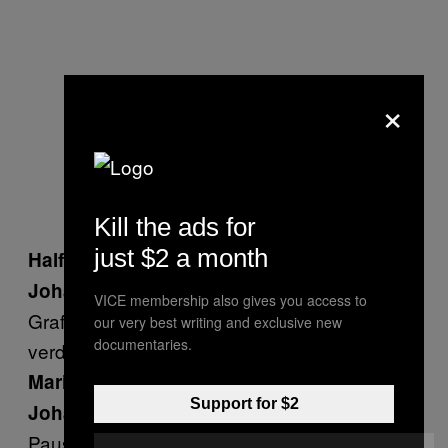
×
Kill the ads for
just $2 a month
Half Life ist super.
Ja, das war verdammt schnell. Eine
Johann:
VICE membership also gives you access to
Grafik wie nur was, Pixel überall, aber
our very best writing and exclusive new
documentaries.
verdammt schnell.
Und
!
Maria:
Quake
Support for $2
Ja,
, das war ja nur so eine
Johann:
Quake
Pausensache. Das ist halt so ein richtiger