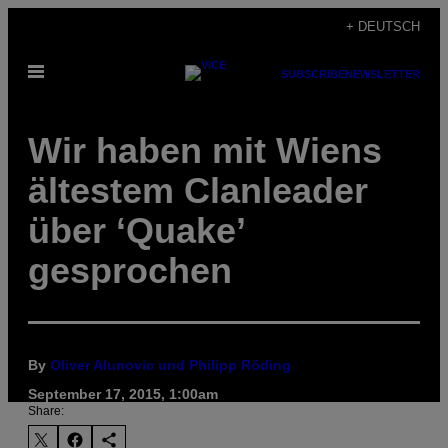
Skip
+ DEUTSCH
to
Open
content
SUBSCRIBE
NEWSLETTER
Menu
Wir haben mit Wiens
ältestem Clanleader
über ‘Quake’
gesprochen
By
Oliver Alunovic und Philipp Röding
September 17, 2015, 1:00am
Share: