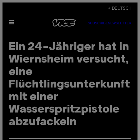
Skip
+ DEUTSCH
to
Open
content
SUBSCRIBE
NEWSLETTER
Menu
Ein 24-Jähriger hat in
Wiernsheim versucht,
eine
Flüchtlingsunterkunft
mit einer
Wasserspritzpistole
abzufackeln