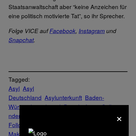
Staatsanwaltschaft aber “keine Anzeichen für
eine politisch motivierte Tat”, so ihr Sprecher.
Folge VICE auf
Facebook
,
Instagram
und
Snapchat
.
Tagged:
Asyl
Asyl
Deutschland
Asylunterkunft
Baden-
Württemberg
brand
Brandstiftung
Grillanzü
×
nder
Pforzheim
Wasserpistole
Follow Us On Discover
Make Us Preferred In Top Stories