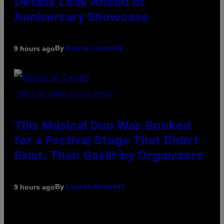
Details Leak Ahead of
Anniversary Showcase
By
9 hours ago
Denny Connolly
(PHOTO BY AMBER LITTLE/PRESS)
This Musical Duo Was Booked
for a Festival Stage That Didn’t
Exist, Then Gaslit by Organizers
By
9 hours ago
Lauren Boisvert