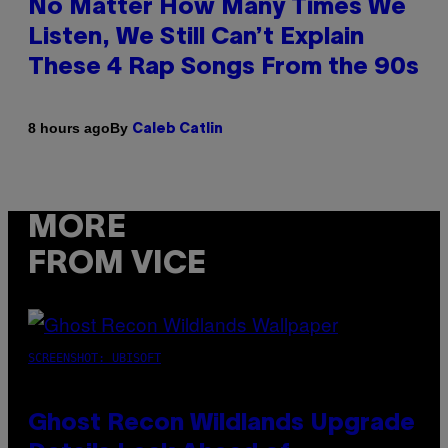
No Matter How Many Times We
Listen, We Still Can’t Explain
These 4 Rap Songs From the 90s
By
8 hours ago
Caleb Catlin
MORE
FROM VICE
SCREENSHOT: UBISOFT
Ghost Recon Wildlands Upgrade