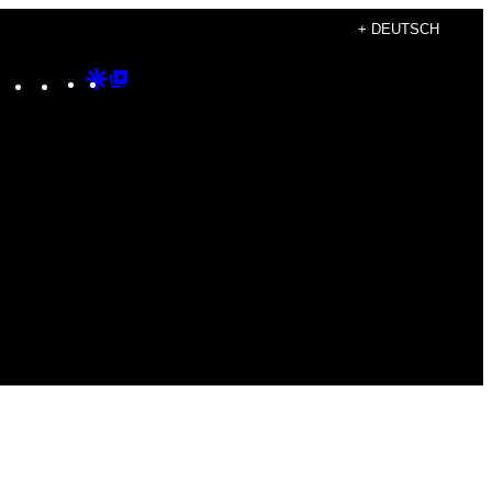
+ DEUTSCH
Instagram
TikTok
YouTube
Google
Google
Discover
Top
Posts