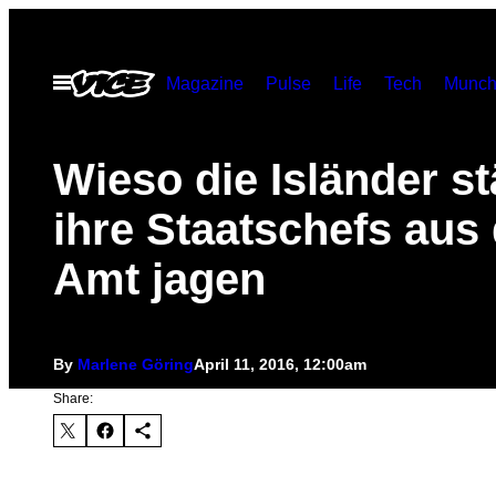
Skip
to
Open
Magazine
Pulse
Life
Tech
Munch
content
Menu
Wieso die Isländer s
ihre Staatschefs aus
Amt jagen
By
Marlene Göring
April 11, 2016, 12:00am
Share: