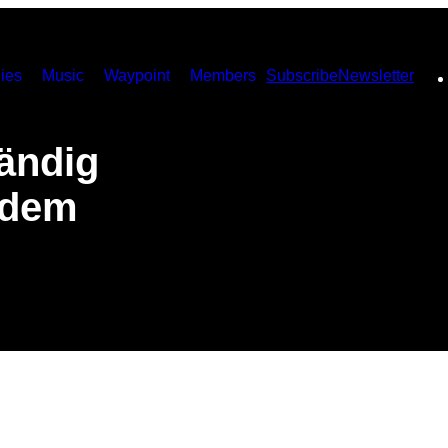
ies
Music
Waypoint
Members
Subscribe
Newsletter
tändig
 dem