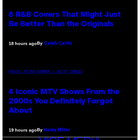
8 R&B Covers That Might Just
Be Better Than the Originals
By
18 hours ago
Caleb Catlin
PHOTO: PETER KRAMER / GETTY IMAGES
4 Iconic MTV Shows From the
2000s You Definitely Forgot
About
By
19 hours ago
Haley Miller
VICE