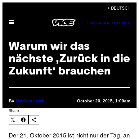
Skip
+ DEUTSCH
to
Open
content
SUBSCRIBE
NEWSLETTER
Menu
Warum wir das
nächste ,Zurück in die
Zukunft‘ brauchen
By
October 20, 2015, 1:00am
Markus Lust
Share:
Der 21. Oktober 2015 ist nicht nur der Tag, an