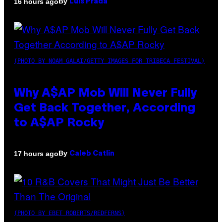
By
16 hours ago
Luis Prada
(PHOTO BY NOAM GALAI/GETTY IMAGES FOR TRIBECA FESTIVAL)
Why A$AP Mob Will Never Fully
Get Back Together, According
to A$AP Rocky
By
17 hours ago
Caleb Catlin
(PHOTO BY EBET ROBERTS/REDFERNS)