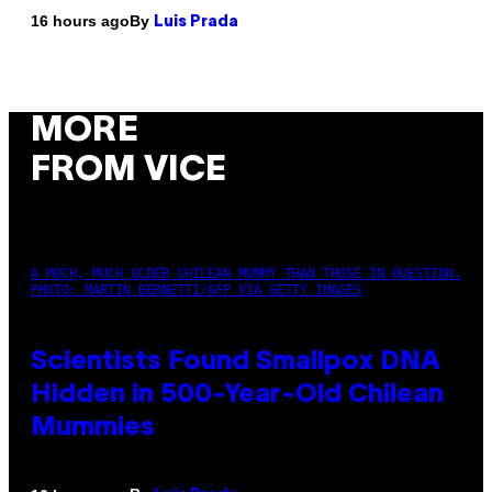
By
16 hours ago
Luis Prada
MORE
FROM VICE
A MUCH, MUCH OLDER CHILEAN MUMMY THAN THOSE IN QUESTION.
PHOTO: MARTIN BERNETTI/AFP VIA GETTY IMAGES
Scientists Found Smallpox DNA
Hidden in 500-Year-Old Chilean
Mummies