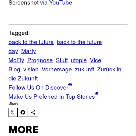
Screenshot
via YouTube
Tagged:
back to the future
back to the future
day
Marty
McFly
Prognose
Stuff
utopie
Vice
Blog
vision
Vorhersage
zukunft
Zurück in
die Zukunft
Follow Us On Discover
Make Us Preferred In Top Stories
Share:
MORE