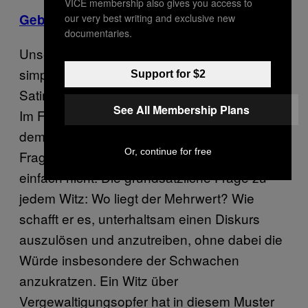
VICE membership also gives you access to
Gebrüder Moped
, Comedy-Duo
our very best writing and exclusive new
documentaries.
Unsere selbst auferlegten Spielregeln sind
simpel und dementsprechend unoriginell:
Support for $2
Satire tritt nach oben und nicht nach unten.
See All Membership Plans
Im Falle von Verbrechensopfern ist die Lage
demnach übersichtlich. Da stellt sich nicht die
Or, continue for free
Frage, ob man das tut: Das braucht es
einfach nicht. Die grundsätzliche Frage zu
jedem Witz: Wo liegt der Mehrwert? Wie
schafft er es, unterhaltsam einen Diskurs
auszulösen und anzutreiben, ohne dabei die
Würde insbesondere der Schwachen
anzukratzen. Ein Witz über
Vergewaltigungsopfer hat in diesem Muster