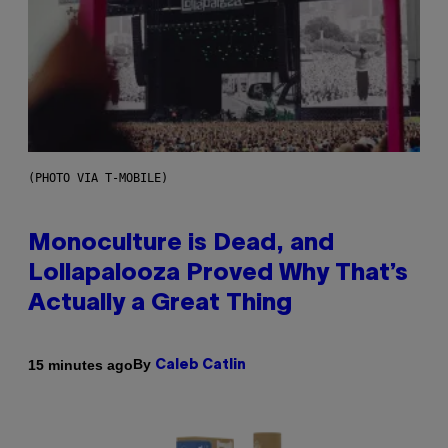
(PHOTO VIA T-MOBILE)
Monoculture is Dead, and
Lollapalooza Proved Why That’s
Actually a Great Thing
By
15 minutes ago
Caleb Catlin