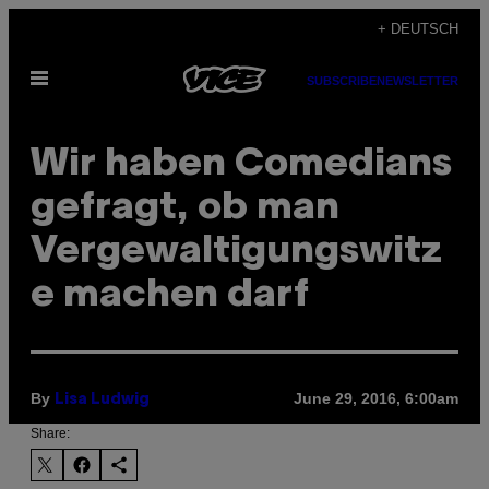
Skip
+ DEUTSCH
to
Open
content
SUBSCRIBE
NEWSLETTER
Menu
Wir haben Comedians
gefragt, ob man
Vergewaltigungswitz
e machen darf
By
June 29, 2016, 6:00am
Lisa Ludwig
Share: