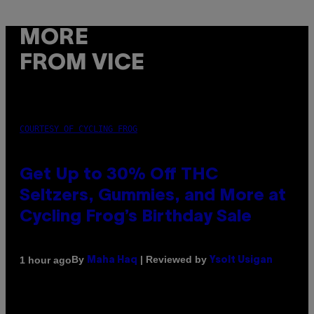
MORE
FROM VICE
COURTESY OF CYCLING FROG
Get Up to 30% Off THC
Seltzers, Gummies, and More at
Cycling Frog’s Birthday Sale
By
| Reviewed by
1 hour ago
Maha Haq
Ysolt Usigan