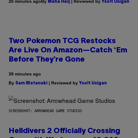
By
| Reviewed by
20 minutes ago
Maha Haq
Ysolt Usigan
Two Pokemon TCG Restocks
Are Live On Amazon—Catch ‘Em
Before They’re Gone
39 minutes ago
By
| Reviewed by
Sam Watanuki
Ysolt Usigan
SCREENSHOT: ARROWHEAD GAME STUDIOS
Helldivers 2 Officially Crossing