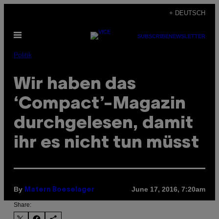
Skip
+ DEUTSCH
to
Open
content
SUBSCRIBE
NEWSLETTER
Menu
Politik
​Wir haben das
‘Compact’-Magazin
durchgelesen, damit
ihr es nicht tun müsst
By
June 17, 2016, 7:20am
Matern Boeselager
Share: