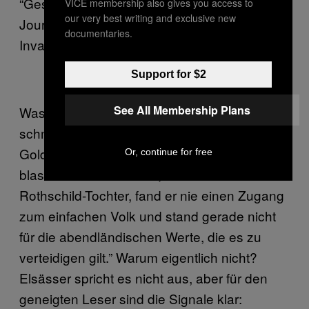
“Gesinnungsmedien” oder “Mainstream-
VICE membership also gives you access to
our very best writing and exclusive new
Journaille”, Flüchtlinge immer “muslimische
documentaries.
Invasoren”.
Support for $2
See All Membership Plans
Was Elsässer an Khans Wahl besonders
schmerzt: Der Gegenkandidat, Zac
Goldsmith, war leider auch nicht besser. “Als
Or, continue for free
blasierter Multimilliardär, verheiratet mit einer
Rothschild-Tochter, fand er nie einen Zugang
zum einfachen Volk und stand gerade nicht
für die abendländischen Werte, die es zu
verteidigen gilt.” Warum eigentlich nicht?
Elsässer spricht es nicht aus, aber für den
geneigten Leser sind die Signale klar: