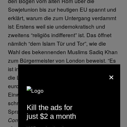
den Bogen vom alten Rom über die
Sowjetunion bis zur heutigen EU spannt und
erklärt, warum die zum Untergang verdammt
ist: Erstens weil sie undemokratisch und
zweitens “religiös indifferent” ist. Das öffnet
nämlich “dem Islam Tür und Tor”, wie die
Wahl des bekennenden Muslims Sadiq Khan
zum Bürgermeister von London beweist. “Es
ist in erster Linie diese suizidale Liberalität,
×
die London schrittweise in eine nicht-
europäische Stadt verwandelt: Je mehr
Einwanderer kommen (…), desto schneller
schreitet die Überfremdung voran.” Diese Art
Kill the ads for
Sprache ist übrigens völlig normal in der
just $2 a month
Andere Medien sind grundsätzlich
Compact: