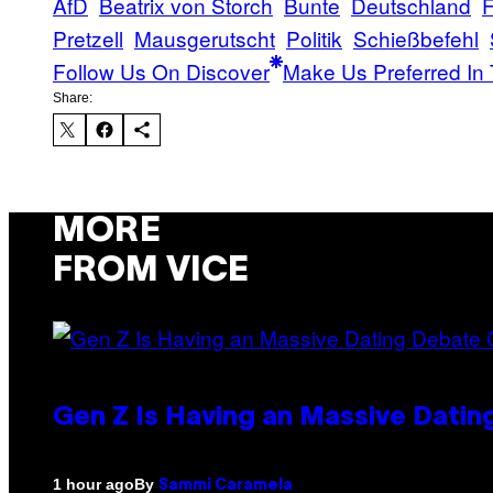
AfD
Beatrix von Storch
Bunte
Deutschland
F
Pretzell
Mausgerutscht
Politik
Schießbefehl
Follow Us On Discover
Make Us Preferred In 
Share:
MORE
FROM VICE
Gen Z Is Having an Massive Dati
By
1 hour ago
Sammi Caramela