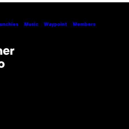
unchies
Music
Waypoint
Members
mer
o