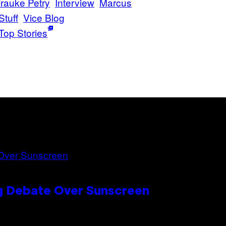
rauke Petry
Interview
Marcus
Stuff
Vice Blog
Top Stories
ng Debate Over Sunscreen