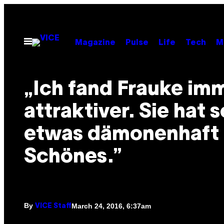
Skip
to
content
Open
Magazine
Pulse
Life
Tech
M
Menu
„Ich fand Frauke im
attraktiver. Sie hat s
etwas dämonenhaft
Schönes.”
By
March 24, 2016, 6:37am
VICE Staff