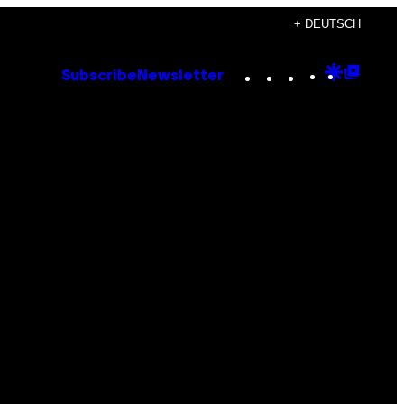
+ DEUTSCH
Instagram
TikTok
YouTube
Google
Goog
Subscribe
Newsletter
Discove
Top
Posts