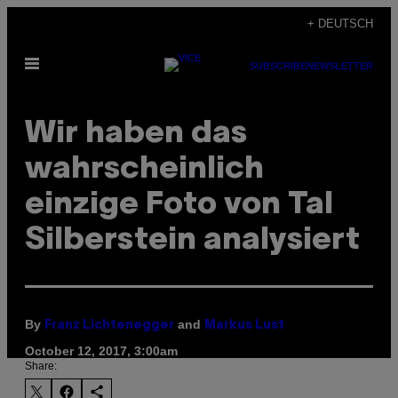
Skip
+ DEUTSCH
to
Open
content
SUBSCRIBE
NEWSLETTER
Menu
Wir haben das
wahrscheinlich
einzige Foto von Tal
Silberstein analysiert
By
and
Franz Lichtenegger
Markus Lust
October 12, 2017, 3:00am
Share: