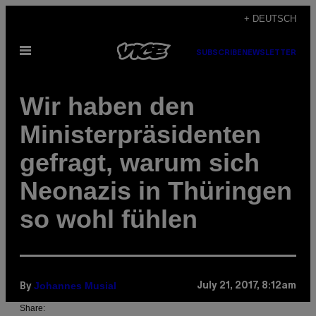
Skip
+ DEUTSCH
to
Open
content
SUBSCRIBE
NEWSLETTER
Menu
Wir haben den
Ministerpräsidenten
gefragt, warum sich
Neonazis in Thüringen
so wohl fühlen
Johannes Musial
July 21, 2017, 8:12am
By
Share: