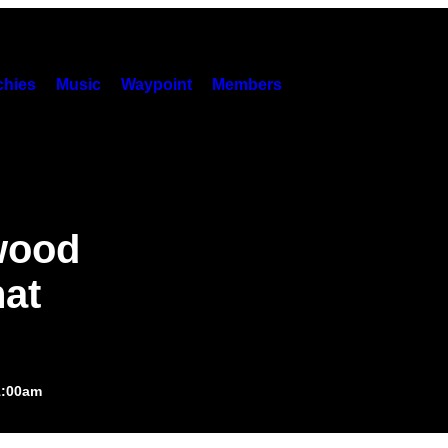
hies
Music
Waypoint
Members
ywood
hat
1:00am