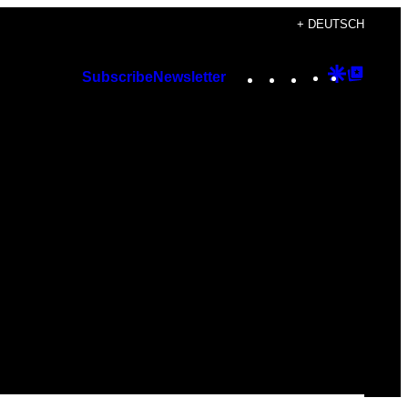
+ DEUTSCH
Instagram
TikTok
YouTube
Google
Googl
Subscribe
Newsletter
Discover
Top
Posts