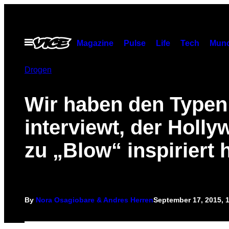
Skip
to
content
Open
Magazine
Pulse
Life
Tech
Munc
Menu
Drogen
Wir haben den Typen
interviewt, der Holl
zu „Blow“ inspiriert 
By
Nora Osagiobare & Andres Herren
September 17, 2015, 