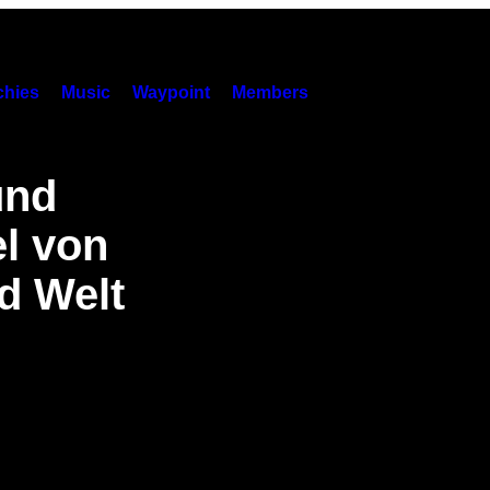
hies
Music
Waypoint
Members
und
el von
d Welt