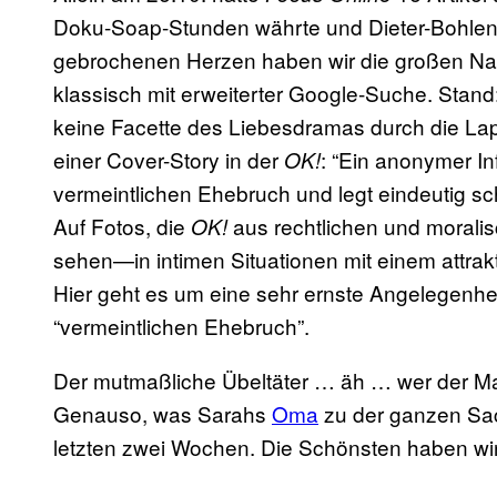
Doku-Soap-Stunden währte und Dieter-Bohlen-
gebrochenen Herzen haben wir die großen Nach
klassisch mit erweiterter Google-Suche. Stand:
keine Facette des Liebesdramas durch die La
einer Cover-Story in der
: “Ein anonymer I
OK!
vermeintlichen Ehebruch und legt eindeutig s
Auf Fotos, die
aus rechtlichen und moralis
OK!
sehen—in intimen Situationen mit einem attrakt
Hier geht es um eine sehr ernste Angelegenhei
“vermeintlichen Ehebruch”.
Der mutmaßliche Übeltäter … äh … wer der Mann 
Genauso, was Sarahs
Oma
zu der ganzen Sac
letzten zwei Wochen. Die Schönsten haben wir