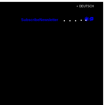
+ DEUTSCH
Instagram
TikTok
YouTube
Google
Googl
Subscribe
Newsletter
Discover
Top
Posts