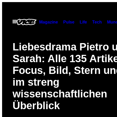
Skip
to
content
Open
Magazine
Pulse
Life
Tech
Munc
Menu
Liebesdrama Pietro 
Sarah: Alle 135 Artik
Focus, Bild, Stern un
im streng
wissenschaftlichen
Überblick