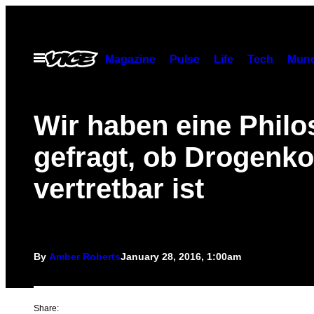
Skip
to
content
Open
Magazine
Pulse
Life
Tech
Munc
Menu
Wir haben eine Philo
gefragt, ob Drogen
vertretbar ist
By
Amber Roberts
January 28, 2016, 1:00am
Share: