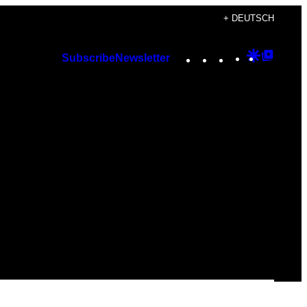
+ DEUTSCH
Instagram
TikTok
YouTube
Google
Googl
Subscribe
Newsletter
Discover
Top
Posts