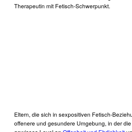
Therapeutin mit Fetisch-Schwerpunkt.
Eltern, die sich in sexpositiven Fetisch-Bezi
offenere und gesundere Umgebung, in der die
gewisses Level an
Offenheit und Ehrlichkeit
un