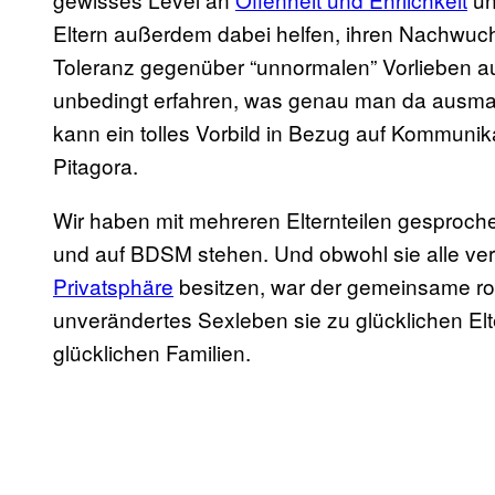
Eltern außerdem dabei helfen, ihren Nachwuch
Toleranz gegenüber “unnormalen” Vorlieben auf
unbedingt erfahren, was genau man da ausmac
kann ein tolles Vorbild in Bezug auf Kommunik
Pitagora.
Wir haben mit mehreren Elternteilen gesproch
und auf BDSM stehen. Und obwohl sie alle ve
Privatsphäre
besitzen, war der gemeinsame rot
unverändertes Sexleben sie zu glücklichen El
glücklichen Familien.