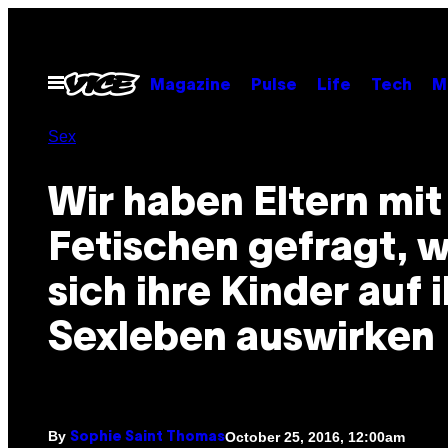
Skip
to
content
Open
Magazine
Pulse
Life
Tech
M
Menu
Sex
Wir haben Eltern mit
Fetischen gefragt, w
sich ihre Kinder auf i
Sexleben auswirken
By
October 25, 2016, 12:00am
Sophie Saint Thomas