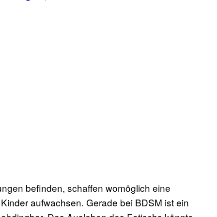
ehungen befinden, schaffen womöglich eine
 Kinder aufwachsen. Gerade bei BDSM ist ein
abdingbar. Das Ausleben des Fetischs könnte