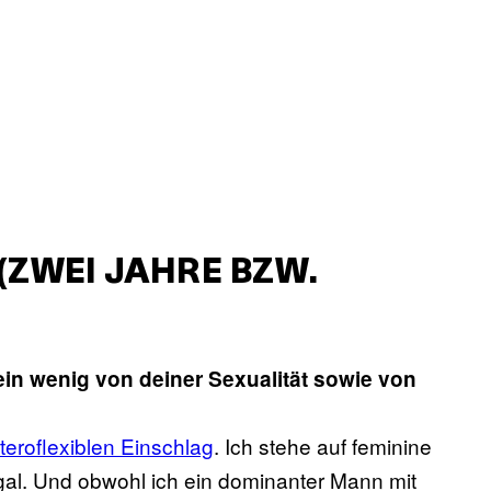
 (ZWEI JAHRE BZW.
ein wenig von deiner Sexualität sowie von
teroflexiblen Einschlag
. Ich stehe auf feminine
al. Und obwohl ich ein dominanter Mann mit