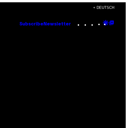
+ DEUTSCH
Instagram
TikTok
YouTube
Google
Goog
Subscribe
Newsletter
Discove
Top
Posts