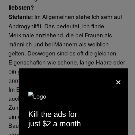
liebsten?
Im Allgemeinen stehe ich sehr auf
Stefanie:
Androgynität. Das bedeutet, ich finde
Merkmale anziehend, die bei Frauen als
männlich und bei Männern als weiblich
gelten. Deswegen sind es oft die gleichen
Eigenschaften wie schöne, lange Haare oder
ein gut geschminktes Gesicht, die mich
×
anmachen.
Im Bezug auf das Geschlecht gibt es aber
auch einzelne Dinge, die ich sehr heiss finde.
Zum Beispiel rutscht das T-Shirt bei Männern
Kill the ads for
ein wenig hoch und man sieht einen
just $2 a month
Bauchblitzer, wenn sie sitzen und sich
strecken müssen. Das ist total heiss. Bei