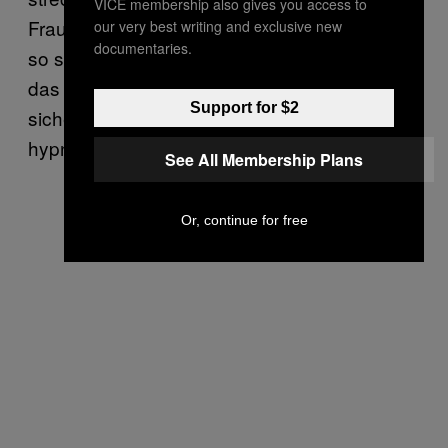
VICE membership also gives you access to
Frauen bewegt sich beim Gehen der Arsch
our very best writing and exclusive new
documentaries.
so sexy hin und her. Ich weiss nicht, wie sie
das machen. Ich bin mir nämlich ziemlich
Support for $2
sicher, dass ich das nicht tue. Das ist
hypnotische Magie.
See All Membership Plans
Or, continue for free