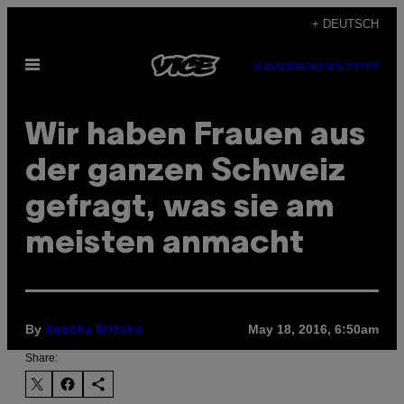
Skip
+ DEUTSCH
to
Open
content
SUBSCRIBE
NEWSLETTER
Menu
Wir haben Frauen aus
der ganzen Schweiz
gefragt, was sie am
meisten anmacht
By
May 18, 2016, 6:50am
Sascha Britsko
Share: