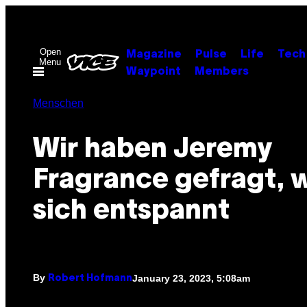
Skip
to
content
Open
Magazine
Pulse
Life
Tech
Menu
Waypoint
Members
Menschen
Wir haben Jeremy
Fragrance gefragt, w
sich entspannt
By
January 23, 2023, 5:08am
Robert Hofmann