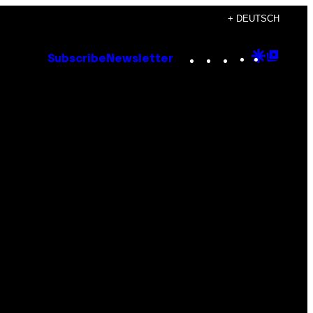
+ DEUTSCH
Instagram
TikTok
YouTube
Google
Goog
Subscribe
Newsletter
Discove
Top
Posts