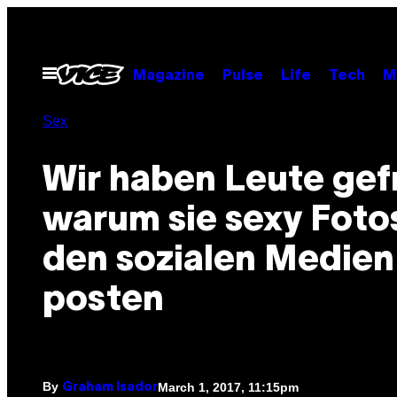
Skip
to
content
Open
Magazine
Pulse
Life
Tech
M
Menu
Sex
Wir haben Leute gef
warum sie sexy Fotos
den sozialen Medien
posten
By
March 1, 2017, 11:15pm
Graham Isador