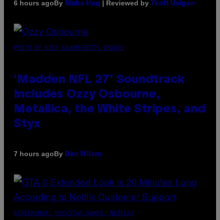
By
| Reviewed by
6 hours ago
Maha Haq
Ysolt Usigan
PHOTO BY NICK LAHAM/GETTY IMAGES
‘Madden NFL 27’ Soundtrack
Includes Ozzy Osbourne,
Metallica, the White Stripes, and
Styx
By
7 hours ago
Dan Milam
SCREENSHOT: ROCKSTAR GAMES, NETFLIX