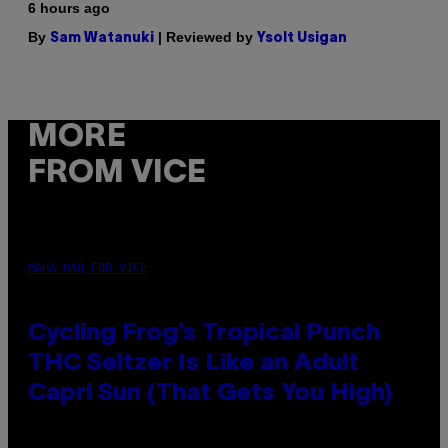
6 hours ago
By
| Reviewed by
Sam Watanuki
Ysolt Usigan
MORE
FROM VICE
MAHA HAQ FOR VICE
Cycling Frog’s Tropical Punch
THC Seltzer Is Like an Adult
Capri Sun (That Gets You High)