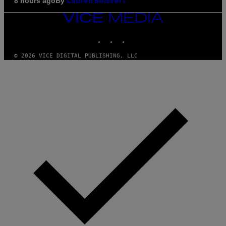
By
8 hours ago
Lauren Boisvert
VICE
MEDIA
INSTAGRAM
TIKTOK
YOUTUBE
© 2026 VICE DIGITAL PUBLISHING, LLC