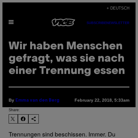
Skip
+ DEUTSCH
to
Open
content
SUBSCRIBE
NEWSLETTER
Menu
Wir haben Menschen
gefragt, was sie nach
einer Trennung essen
By
February 22, 2018, 5:33am
Emma van den Berg
Share:
Trennungen sind beschissen. Immer. Du