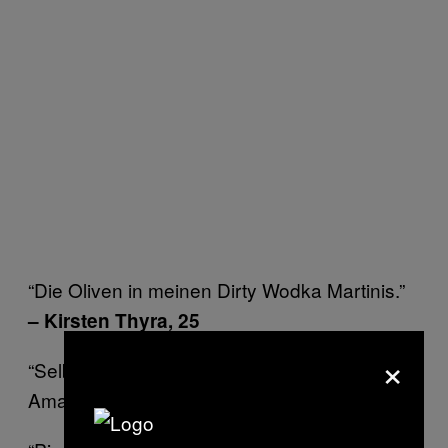
“Die Oliven in meinen Dirty Wodka Martinis.”
– Kirsten Thyra, 25
×
“Selbstgemachtes Tiramisu mit extraviel
Amaretto.”
– Alwin Sinnema, 26