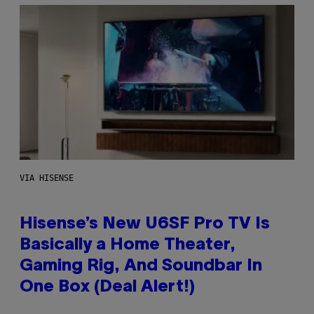
VIA HISENSE
Hisense’s New U6SF Pro TV Is
Basically a Home Theater,
Gaming Rig, And Soundbar In
One Box (Deal Alert!)