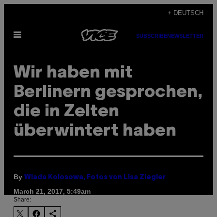
Skip
+ DEUTSCH
to
Open
content
SUBSCRIBE
NEWSLETTER
Menu
Wir haben mit
Berlinern gesprochen,
die in Zelten
überwintert haben
By
Wlada Kolosowa, Fotos von Lisa Ziegler
March 21, 2017, 5:49am
Share: