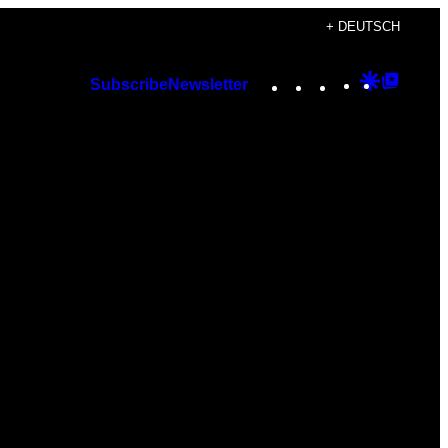
+ DEUTSCH
Instagram
TikTok
YouTube
Google
Googl
Subscribe
Newsletter
Discover
Top
Posts