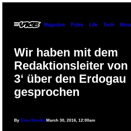
Skip
to
content
Open
Magazine
Pulse
Life
Tech
Munc
Menu
Wir haben mit dem
Redaktionsleiter von 
3‘ über den Erdogau
gesprochen
By
Gina Nicolini
March 30, 2016, 12:00am