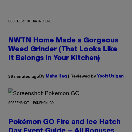
COURTESY OF NWTN HOME
NWTN Home Made a Gorgeous
Weed Grinder (That Looks Like
It Belongs in Your Kitchen)
By
| Reviewed by
36 minutes ago
Maha Haq
Ysolt Usigan
SCREENSHOT: POKEMON GO
Pokémon GO Fire and Ice Hatch
Day Event Guide – All Bonuses