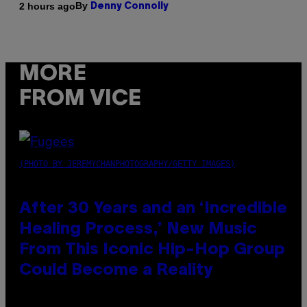
By
2 hours ago
Denny Connolly
MORE
FROM VICE
(PHOTO BY JEREMYCHANPHOTOGRAPHY/GETTY IMAGES)
After 30 Years and an ‘Incredible
Healing Process,’ New Music
From This Iconic Hip-Hop Group
Could Become a Reality