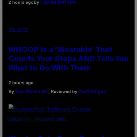
By
2 hours ago
Lauren Boisvert
VIA WHOOP
WHOOP Is a ‘Wearable’ That
Counts Your Steps AND Tells You
What to Do With Them
2 hours ago
By
| Reviewed by
Sam Watanuki
Ysolt Usigan
SCREENSHOT: TRAILMARK GAMES