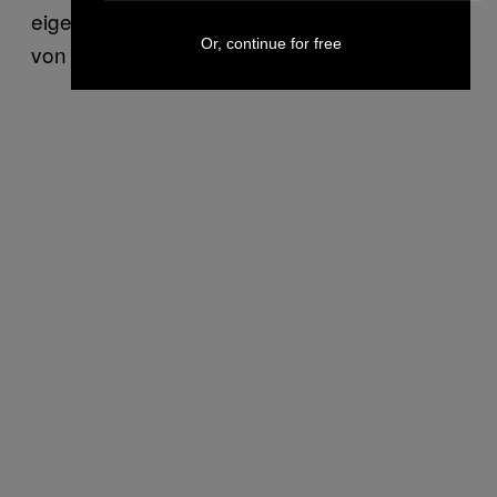
eigentlich gehört. Er hat es ohne Erlaubnis
Or, continue for free
von mir und
Viral Hog
gepostet.