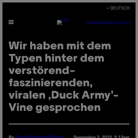
Skip
+ DEUTSCH
to
Open
content
SUBSCRIBE
NEWSLETTER
Menu
Wir haben mit dem
Typen hinter dem
verstörend-
faszinierenden,
viralen ‚Duck Army’-
Vine gesprochen
By
September 3, 2015, 5:13am
Scott Masters Pierce