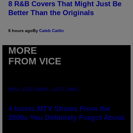
8 R&B Covers That Might Just Be
Better Than the Originals
6 hours ago
By
Caleb Catlin
MORE
FROM VICE
PHOTO: PETER KRAMER / GETTY IMAGES
4 Iconic MTV Shows From the
2000s You Definitely Forgot About