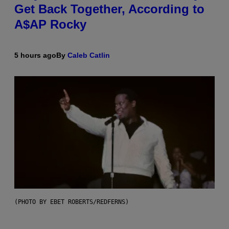
Get Back Together, According to
A$AP Rocky
5 hours ago
By
Caleb Catlin
(PHOTO BY EBET ROBERTS/REDFERNS)