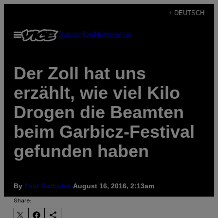
Skip
+ DEUTSCH
to
Open
Subscribe
Newsletter
content
Menu
Der Zoll hat uns
erzählt, wie viel Kilo
Drogen die Beamten
beim Garbicz-Festival
gefunden haben
By
Paul Garbulski
August 16, 2016, 2:13am
Share: