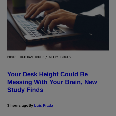
PHOTO: BATUHAN TOKER / GETTY IMAGES
Your Desk Height Could Be
Messing With Your Brain, New
Study Finds
3 hours ago
By
Luis Prada