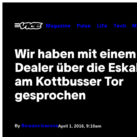
Skip
to
content
Open
Magazine
Pulse
Life
Tech
M
Menu
Wir haben mit einem
Dealer über die Eska
am Kottbusser Tor
gesprochen
By
April 1, 2016, 9:10am
Boryana Ivanova