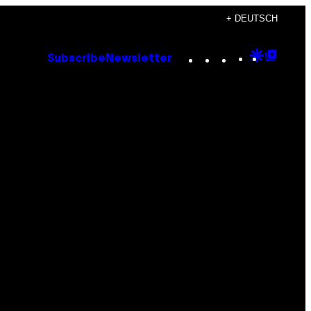
+ DEUTSCH
Instagram
TikTok
YouTube
Google
Goog
Subscribe
Newsletter
Discove
Top
Posts