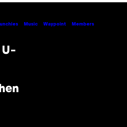
unchies
Music
Waypoint
Members
 U-
chen