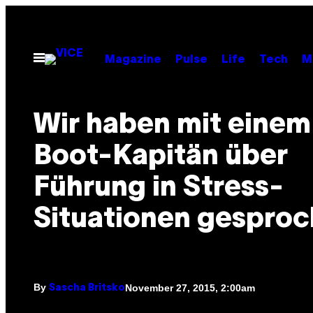
Skip
to
content
Open
Magazine
Pulse
Life
Tech
M
Menu
Wir haben mit einem
Boot-Kapitän über
Führung in Stress-
Situationen gespro
By
November 27, 2015, 2:00am
Sascha Britsko