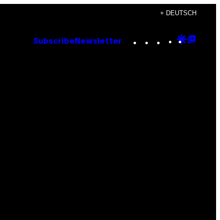
+ DEUTSCH
Instagram
TikTok
YouTube
Google
Goog
Subscribe
Newsletter
Discove
Top
Posts