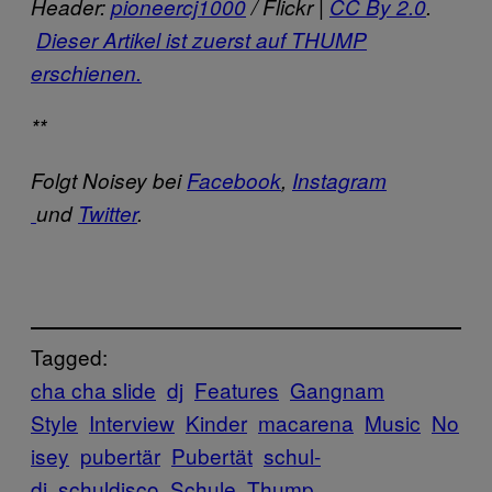
Header:
pioneercj1000
/ Flickr |
CC By 2.0
.
Dieser Artikel ist zuerst auf THUMP
erschienen.​​
**
Folgt Noisey bei
Facebook
​,
Instagram
und
Twitter
​.
Tagged:
cha cha slide
dj
Features
Gangnam
Style
Interview
Kinder
macarena
Music
No
isey
pubertär
Pubertät
schul-
dj
schuldisco
Schule
Thump