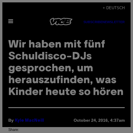
Skip
+ DEUTSCH
to
Open
content
SUBSCRIBE
NEWSLETTER
Menu
Wir haben mit fünf
Schuldisco-DJs
gesprochen, um
herauszufinden, was
Kinder heute so hören
By
October 24, 2016, 4:37am
Kyle MacNeill
Share: