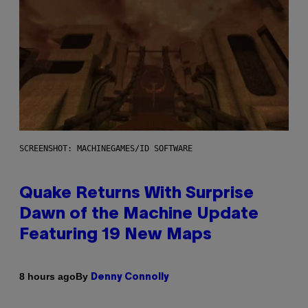
SCREENSHOT: MACHINEGAMES/ID SOFTWARE
Quake Returns With Surprise
Dawn of the Machine Update
Featuring 19 New Maps
By
8 hours ago
Denny Connolly