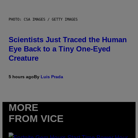
PHOTO: CSA IMAGES / GETTY IMAGES
Scientists Just Traced the Human
Eye Back to a Tiny One-Eyed
Creature
5 hours ago
By
Luis Prada
MORE
FROM VICE