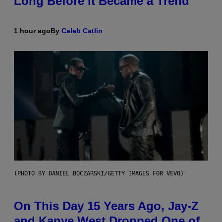
Long Before It Became a Trend
1 hour ago
By
Caleb Catlin
(PHOTO BY DANIEL BOCZARSKI/GETTY IMAGES FOR VEVO)
On This Day 15 Years Ago, Jay-Z
and Kanye West Dropped One of