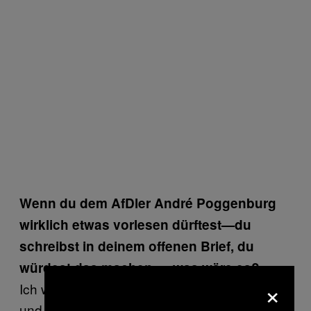
Wenn du dem AfDler André Poggenburg
wirklich etwas vorlesen dürftest—du
schreibst in deinem offenen Brief, du
würdest das machen—, was wäre es?
×
Ich würde ihm einfach vorlesen, dass Männer
und Männer oder Frauen und Frauen sich