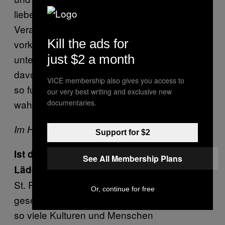
lieben, und dass es eine ganz normale
Veranlagung ist, die überall auch in der Natur
Kill the ads for
vorkommt. Dass davon die Welt nicht
just $2 a month
untergeht, und dass vor allem keine Gefahr
davon ausgeht—weil die haben doch immer
VICE membership also gives you access to
so furchtbare Angst. Vor was, wissen sie
our very best writing and exclusive new
wahrscheinlich selber nicht.
documentaries.
Im Hintergrund klackern Stöckelschuhe.
Support for $2
Ist der Kiez politisch und sind es deine
See All Membership Plans
Läden?
St. Pauli hat schon immer eine
Or, continue for free
gesellschaftspolitische Vorreiterrolle, weil hier
so viele Kulturen und Menschen