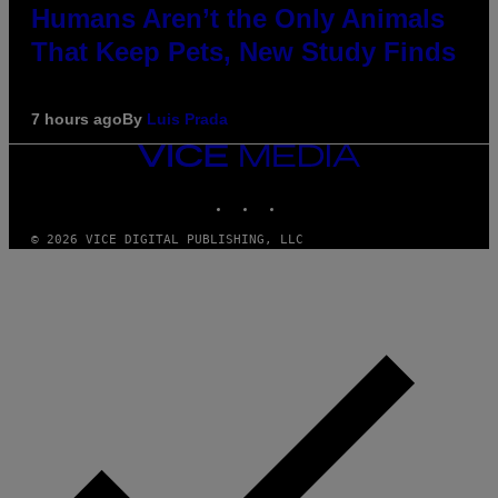
Humans Aren’t the Only Animals
That Keep Pets, New Study Finds
7 hours ago
By
Luis Prada
VICE
MEDIA
INSTAGRAM
TIKTOK
YOUTUBE
© 2026 VICE DIGITAL PUBLISHING, LLC