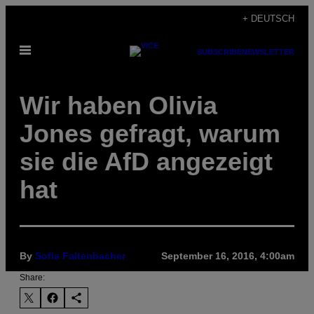
Skip
+ DEUTSCH
to
Open
content
SUBSCRIBE
NEWSLETTER
Menu
Wir haben Olivia
Jones gefragt, warum
sie die AfD angezeigt
hat
By
Sofia Faltenbacher
September 16, 2016, 4:00am
Share: