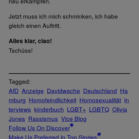
neu erkämpfen.
Jetzt muss ich mich schminken, ich habe
gleich einen Auftritt.
Alles klar, ciao!
Tschüss!
Tagged:
AfD
Anzeige
Davidwache
Deutschland
Ha
mburg
Homofeindlichkeit
Homosexualität
In
terviews
kinderbuch
LGBT+
LGBTQ
Olivia
Jones
Rassismus
Vice Blog
Follow Us On Discover
Make Us Preferred In Top Stories