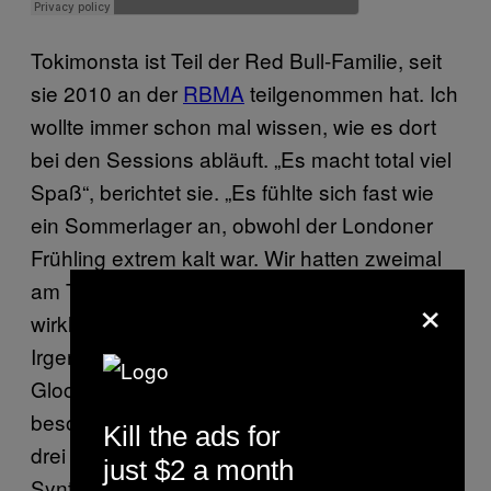
Tokimonsta ist Teil der Red Bull-Familie, seit
sie 2010 an der
RBMA
teilgenommen hat. Ich
wollte immer schon mal wissen, wie es dort
bei den Sessions abläuft. „Es macht total viel
Spaß“, berichtet sie. „Es fühlte sich fast wie
ein Sommerlager an, obwohl der Londoner
Frühling extrem kalt war. Wir hatten zweimal
am Tag Vorlesungen und sie kümmern sich
×
wirklich um alles, was du haben möchtest.
Irgendwann brauchte jemand ein
Glockenspiel und sie gingen los und
besorgten es ihm. Kontrabass? Wir hatten
Kill the ads for
drei davon und eine Menge wirklich obskurer
just $2 a month
Synthesizer.
Lunice
war auch in meinem