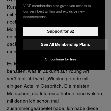
VICE membership also gives you access to
Kurs. Ich habe dort mit Katy B abgehangen,
our very best writing and exclusive new
mit Kid Kneivel, Illumsphere. Ich bin immer
documentaries.
noch mit ihm in Kontakt. Katy B ist etwa zwei
Monate danach mit dem Benga-Track „Katy B
Support for $2
on a Mission“ richtig durchgestartet. Ich
dachte mir nur, ‚Heilige Scheiße! Ich hätte mal
See All Membership Plans
mehr Musik mit ihr aufnehmen sollen!’“
Or, continue for free
Es lohnt sich definitiv auch, im Auge zu
behalten, was in Zukunft auf Young Art
veröffentlicht wird. „Wir sind gerade mit
einigen Acts im Gespräch. Die meisten
Menschen, die Interesse haben, sind welche,
mit denen ich schon mal
zusammengearbeitet habe. Ich habe diese