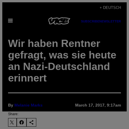
Skip
+ DEUTSCH
to
Open
content
SUBSCRIBE
NEWSLETTER
Menu
Wir haben Rentner
gefragt, was sie heute
an Nazi-Deutschland
erinnert
By
Melanie Marks
March 17, 2017, 9:17am
Share: