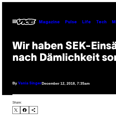
Skip
to
content
Open
Magazine
Pulse
Life
Tech
M
Menu
Wir haben SEK-Eins
nach Dämlichkeit sor
By
December 12, 2018, 7:35am
Vania Singer
Share: