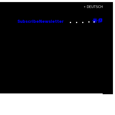
+ DEUTSCH
Instagram
TikTok
YouTube
Google
Goog
Subscribe
Newsletter
Discove
Top
Posts