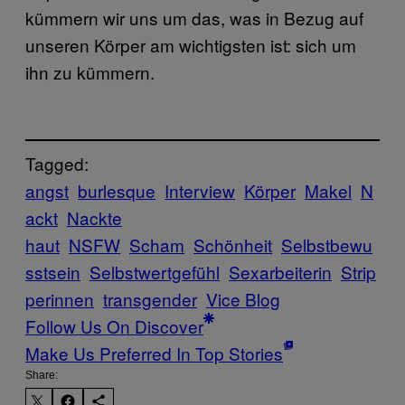
kümmern wir uns um das, was in Bezug auf
unseren Körper am wichtigsten ist: sich um
ihn zu kümmern.
Tagged:
angst
burlesque
Interview
Körper
Makel
N
ackt
Nackte
haut
NSFW
Scham
Schönheit
Selbstbewu
sstsein
Selbstwertgefühl
Sexarbeiterin
Strip
perinnen
transgender
Vice Blog
Follow Us On Discover
Make Us Preferred In Top Stories
Share: