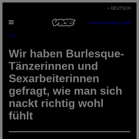
Skip
+ DEUTSCH
to
Open
content
SUBSCRIBE
NEWSLETTER
Menu
Sex
Wir haben Burlesque-
Tänzerinnen und
Sexarbeiterinnen
gefragt, wie man sich
nackt richtig wohl
fühlt