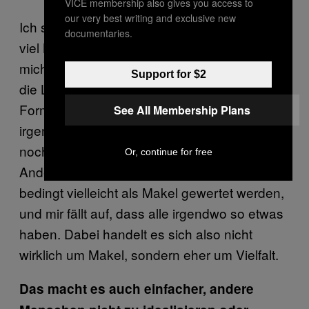
VICE membership also gives you access to
our very best writing and exclusive new
Ich schätze mich glücklich, dass ich mit so
documentaries.
viel Nacktheit zu tun habe. Denn das erinnert
mich daran, wie viele unterschiedliche Körper
Support for $2
die Leute lieben. Die Leute lieben alle
Formen. Alles ist normal. Alle haben
See All Membership Plans
irgendwo Zellulite. Und auch wenn ich selbst
noch mit Perfektionismus kämpfe, sehe ich
Or, continue for free
Andere an und sehe Dinge, die kulturell
bedingt vielleicht als Makel gewertet werden,
und mir fällt auf, dass alle irgendwo so etwas
haben. Dabei handelt es sich also nicht
wirklich um Makel, sondern eher um Vielfalt.
Das macht es auch einfacher, andere