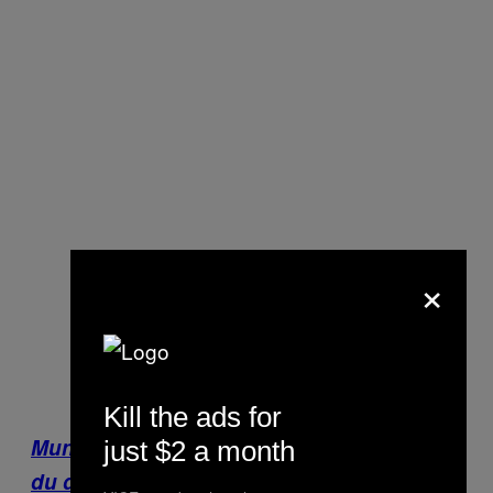
×
Kill the ads for
Munchies: In diesem Restaurant kannst
just $2 a month
du dich beim Essen nackt machen