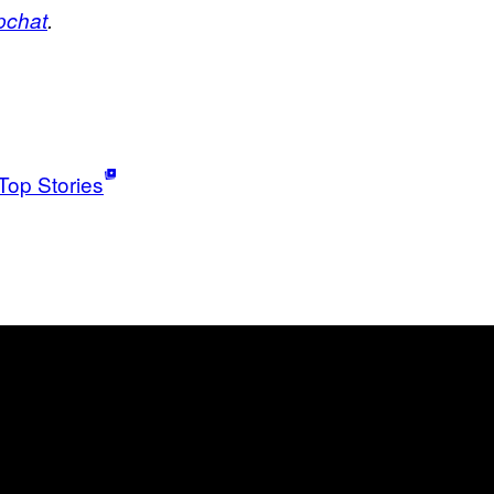
pchat
.
Top Stories