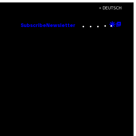
+ DEUTSCH
Instagram
TikTok
YouTube
Google
Goog
Subscribe
Newsletter
Discove
Top
Posts