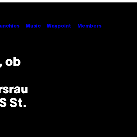
unchies
Music
Waypoint
Members
, ob
rsrau
S St.