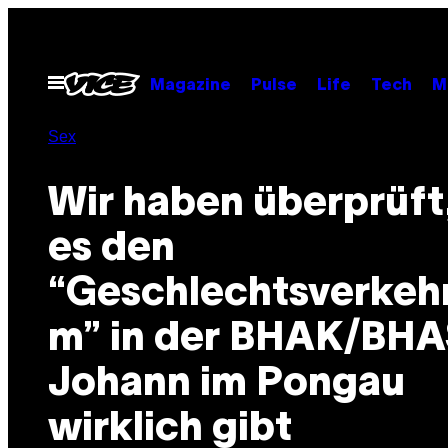
Skip
to
content
Open
Magazine
Pulse
Life
Tech
M
Menu
Sex
Wir haben überprüft
es den
“Geschlechtsverkeh
m” in der BHAK/BHA
Johann im Pongau
wirklich gibt