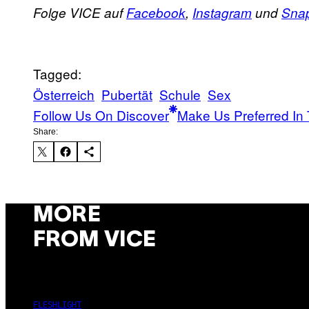
Folge VICE auf
Facebook
,
Instagram
und
Sna
Tagged:
Österreich
Pubertät
Schule
Sex
Follow Us On Discover
Make Us Preferred In 
Share:
MORE
FROM VICE
FLESHLIGHT