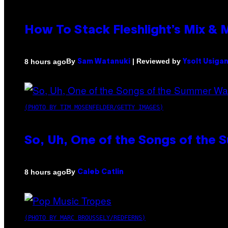
How To Stack Fleshlight’s Mix &
By
| Reviewed by
8 hours ago
Sam Watanuki
Ysolt Usiga
(PHOTO BY TIM MOSENFELDER/GETTY IMAGES)
So, Uh, One of the Songs of the 
By
8 hours ago
Caleb Catlin
(PHOTO BY MARC BROUSSELY/REDFERNS)