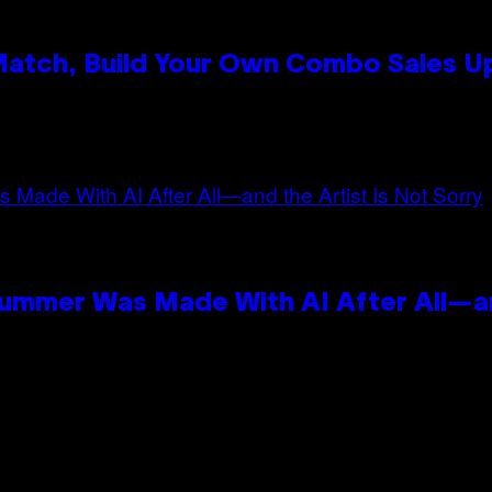
 Match, Build Your Own Combo Sales 
n
Summer Was Made With AI After All—an