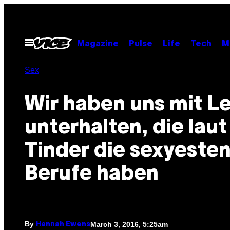
Skip
to
content
Open
Magazine
Pulse
Life
Tech
M
Menu
Sex
Wir haben uns mit L
unterhalten, die laut
Tinder die sexyeste
Berufe haben
By
March 3, 2016, 5:25am
Hannah Ewens