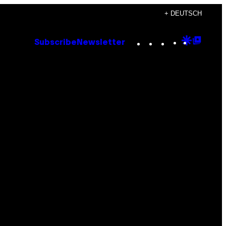
+ DEUTSCH
Instagram
TikTok
YouTube
Google
Goog
Subscribe
Newsletter
Discove
Top
Posts