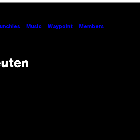
unchies
Music
Waypoint
Members
euten
n