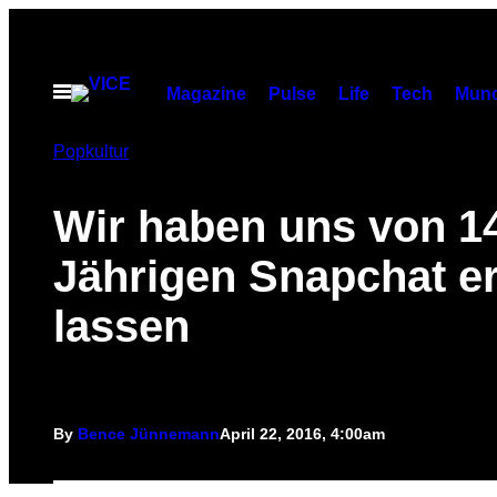
Skip
to
content
Open
Magazine
Pulse
Life
Tech
Munc
Menu
Popkultur
Wir haben uns von 1
Jährigen Snapchat er
lassen
By
Bence Jünnemann
April 22, 2016, 4:00am