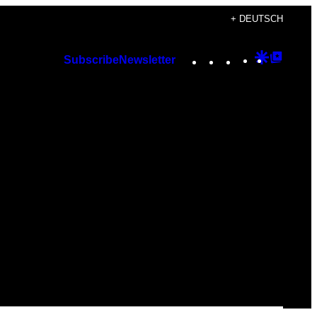
+ DEUTSCH
Instagram
TikTok
YouTube
Google
Googl
Subscribe
Newsletter
Discover
Top
Posts