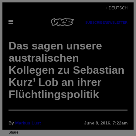
Skip
+ DEUTSCH
to
Open
content
SUBSCRIBE
NEWSLETTER
Menu
Das sagen unsere
australischen
Kollegen zu Sebastian
Kurz’ Lob an ihrer
Flüchtlingspolitik
By
Markus Lust
June 8, 2016, 7:22am
Share: