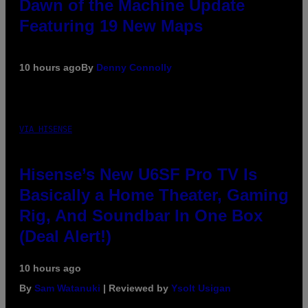
Dawn of the Machine Update
Featuring 19 New Maps
10 hours ago
By
Denny Connolly
VIA HISENSE
Hisense’s New U6SF Pro TV Is
Basically a Home Theater, Gaming
Rig, And Soundbar In One Box
(Deal Alert!)
10 hours ago
By
Sam Watanuki
| Reviewed by
Ysolt Usigan