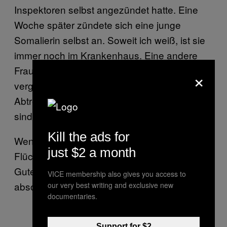
Inspektoren selbst angezündet hatte. Eine
Woche später zündete sich eine junge
Somalierin selbst an. Soweit ich weiß, ist sie
immer noch im Krankenhaus. Eine andere
Frau wurde schwanger, nachdem sie
×
vergewaltigt worden war und ihr eine
Abtreibung verwehrt wurde. Abtreibungen
sind auf Nauru nämlich illegal.
Kill the ads for
Wenn man in 20 Jahren Dokus über die
just $2 a month
Flüchtlingskrise dreht, wird Österreich zu den
Guten gehören. Australien wird als das
VICE membership also gives you access to
absolute verfickte Böse dastehen.
our very best writing and exclusive new
documentaries.
Support for $2