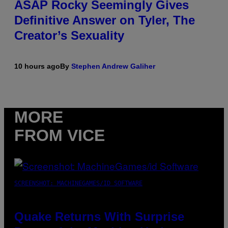
ASAP Rocky Seemingly Gives
Definitive Answer on Tyler, The
Creator’s Sexuality
10 hours ago
By
Stephen Andrew Galiher
MORE
FROM VICE
SCREENSHOT: MACHINEGAMES/ID SOFTWARE
Quake Returns With Surprise