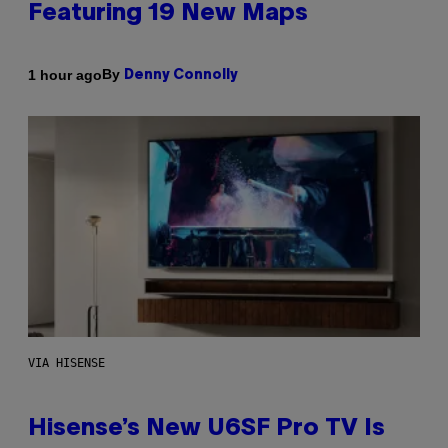
Featuring 19 New Maps
By
1 hour ago
Denny Connolly
VIA HISENSE
Hisense’s New U6SF Pro TV Is