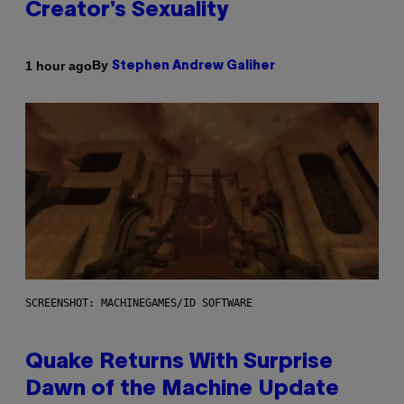
Creator’s Sexuality
By
1 hour ago
Stephen Andrew Galiher
SCREENSHOT: MACHINEGAMES/ID SOFTWARE
Quake Returns With Surprise
Dawn of the Machine Update