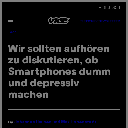
Skip
+ DEUTSCH
to
Open
content
SUBSCRIBE
NEWSLETTER
Menu
Tech
Wir sollten aufhören
zu diskutieren, ob
Smartphones dumm
und depressiv
machen
By
Johannes Hausen und Max Hopenstedt