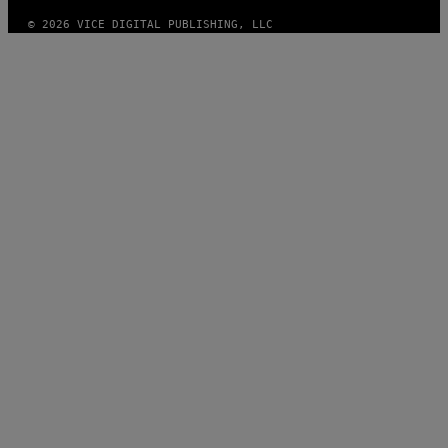
© 2026 VICE DIGITAL PUBLISHING, LLC