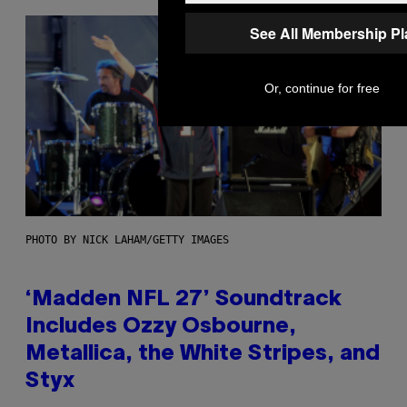
See All Membership P
Or, continue for free
PHOTO BY NICK LAHAM/GETTY IMAGES
‘Madden NFL 27’ Soundtrack
Includes Ozzy Osbourne,
Metallica, the White Stripes, and
Styx