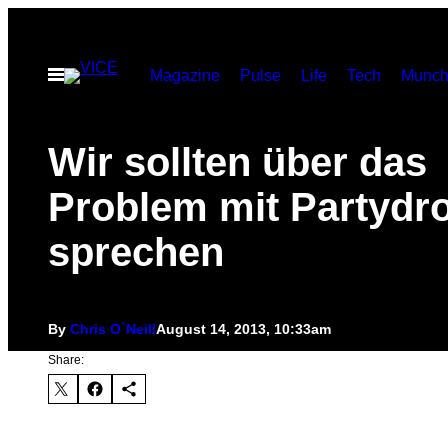
Skip
to
Open
Magazine
Pulse
Life
Tech
Munch
content
Menu
Wir sollten über das
Problem mit Partydr
sprechen
By
Chris O`Neill
August 14, 2013, 10:33am
Share: