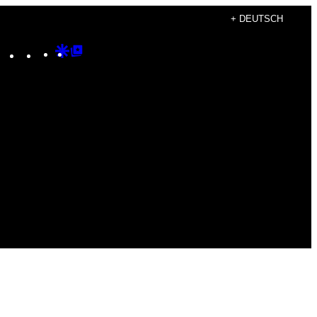
+ DEUTSCH
Instagram
TikTok
YouTube
Google
Google
Discover
Top
Posts