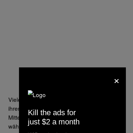
×
Viele der Partybesucher sind, wie ich, erst in
ihren späten Teenagerjahren oder Anfang bis
Kill the ads for
Mitte Zwanzig, und doch hat Irland selbst
just $2 a month
während ihrer kurzen Lebensspanne in der