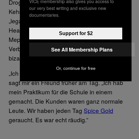
Drogenpolitik einige drastische
VICE membership also gives you access to
our very best writing and exclusive new
Kehrtwendungen gemacht. Wir hatten
documentaries.
„legale” Magic Mushrooms und Pillen, die in
Headshops verkauft wurden, den
Support for $2
Mephedron-Boom und das anschließende
Verbot im Sommer 2010, und jetzt diese
See All Membership Plans
bizarre Lage.
Or, continue for free
„Ich erinnere mich noch an die Headshops”,
sagt mir ein Freund früher am Tag. „Ich hab
mein Praktikum für die Schule in einem
gemacht. Die Kunden waren ganz normale
Leute. Wir haben jeden Tag
Spice Gold
geraucht. Es war echt räudig.”