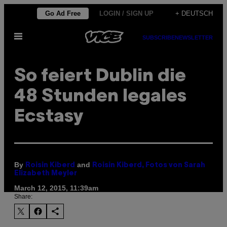
Skip
Go Ad Free
LOGIN / SIGN UP
+ DEUTSCH
to
Open
content
SUBSCRIBE
NEWSLETTER
Menu
So feiert Dublin die
48 Stunden legales
Ecstasy
By
and
Roisin Kiberd
Roisin Kiberd, Fotos von Sarah
Elizabeth Meyler
March 12, 2015, 11:39am
Share: