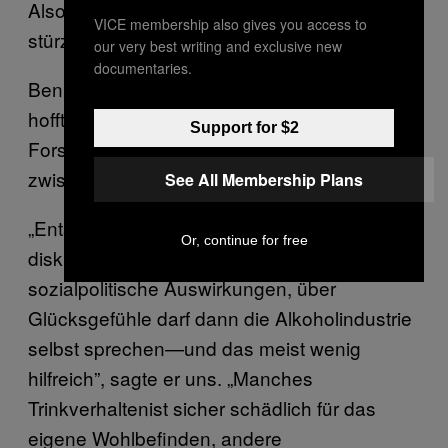
Also, nicht gleich wie wild auf die Margaritas
VICE membership also gives you access to
stürzen.
our very best writing and exclusive new
documentaries.
Ben Baumberg Geiger, Co-Autor der Studie,
hofft, dass die Menschen durch diese neuen
Support for $2
Forschungsergebnisse die Verbindung
zwischen Alkohol und Glück ernster nehmen.
See All Membership Plans
„Entscheidungsträger in der Alkoholpolitik
Or, continue for free
diskutieren meist über gesundheits- und
sozialpolitische Auswirkungen, über
Glücksgefühle darf dann die Alkoholindustrie
selbst sprechen—und das meist wenig
hilfreich”, sagte er uns. „Manches
Trinkverhaltenist sicher schädlich für das
eigene Wohlbefinden, andere