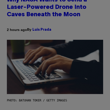
Why NASA Wants to Send a
Laser-Powered Drone Into
Caves Beneath the Moon
By
2 hours ago
Luis Prada
PHOTO: BATUHAN TOKER / GETTY IMAGES