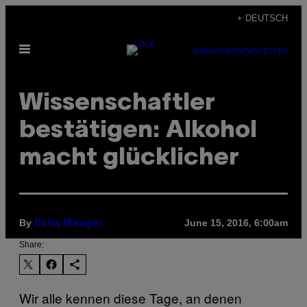
Skip
+ DEUTSCH
to
Open
content
SUBSCRIBE
NEWSLETTER
Menu
Wissenschaftler
bestätigen: Alkohol
macht glücklicher
By
June 15, 2016, 6:00am
Daisy Meager
Share:
Wir alle kennen diese Tage, an denen