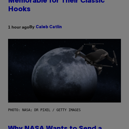
Memorable for Their Classic
Hooks
By
1 hour ago
Caleb Catlin
PHOTO: NASA; DR PIXEL / GETTY IMAGES