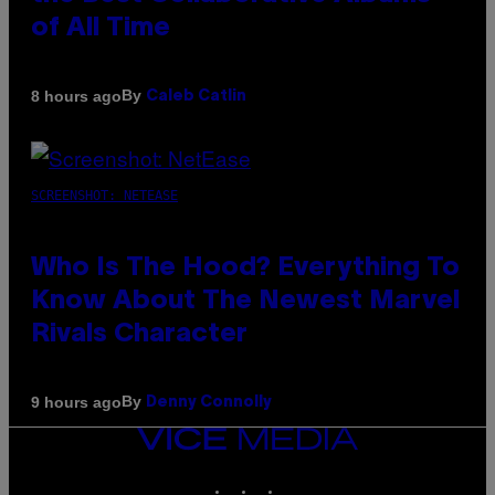
of All Time
By
8 hours ago
Caleb Catlin
SCREENSHOT: NETEASE
Who Is The Hood? Everything To
Know About The Newest Marvel
Rivals Character
By
9 hours ago
Denny Connolly
VICE
MEDIA
INSTAGRAM
TIKTOK
YOUTUBE