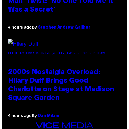
Man’ Twist: ‘No One Told Me It
Was a Secret’
By
4 hours ago
Stephen Andrew Galiher
PHOTO BY EMMA MCINTYRE/GETTY IMAGES FOR SIRIUSXM
2000s Nostalgia Overload:
Hilary Duff Brings Good
Charlotte on Stage at Madison
Square Garden
By
4 hours ago
Dan Milam
VICE