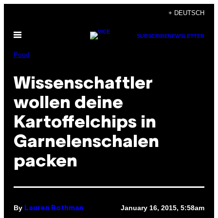
Skip
+ DEUTSCH
to
Open
content
SUBSCRIBE
NEWSLETTER
Menu
Food
Wissenschaftler
wollen deine
Kartoffelchips in
Garnelenschalen
packen
By
January 16, 2015, 5:58am
Lauren Rothman