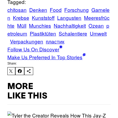
Tagged:
chitosan
Denken
Food
Forschung
Garnele
n
Krebse
Kunststoff
Langusten
Meeresfrüc
hte
Müll
Munchies
Nachhaltigkeit
Ozean
p
etroleum
Plastiktüten
Schalentiere
Umwelt
Verpackungen
пластик
Follow Us On Discover
Make Us Preferred In Top Stories
Share:
MORE
LIKE THIS