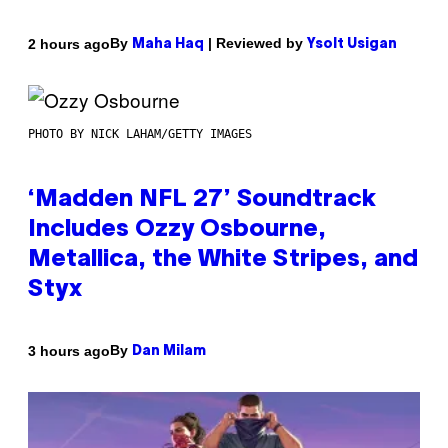
By
| Reviewed by
2 hours ago
Maha Haq
Ysolt Usigan
PHOTO BY NICK LAHAM/GETTY IMAGES
‘Madden NFL 27’ Soundtrack
Includes Ozzy Osbourne,
Metallica, the White Stripes, and
Styx
By
3 hours ago
Dan Milam