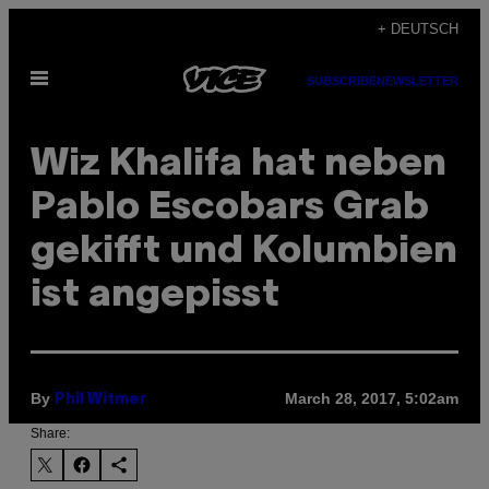
Skip
+ DEUTSCH
to
Open
content
SUBSCRIBE
NEWSLETTER
Menu
Wiz Khalifa hat neben
Pablo Escobars Grab
gekifft und Kolumbien
ist angepisst
By
March 28, 2017, 5:02am
Phil Witmer
Share: