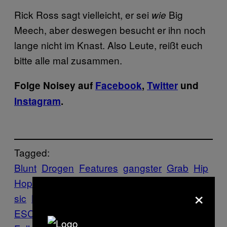
Rick Ross sagt vielleicht, er sei
Big
wie
Meech, aber deswegen besucht er ihn noch
lange nicht im Knast. Also Leute, reißt euch
bitte alle mal zusammen.
Folge Noisey auf
Facebook
,
Twitter
und
Instagram
.
Tagged:
Blunt
Drogen
Features
gangster
Grab
Hip
Hop
joint
Kiffen
Kolumbien
MEDELLIN
Mu
×
sic
Noisey
Noisey News
PABLO
ESCOBAR
Rap
Wiz Khalifa