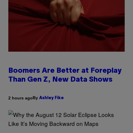
Boomers Are Better at Foreplay
Than Gen Z, New Data Shows
By
2 hours ago
Ashley Fike