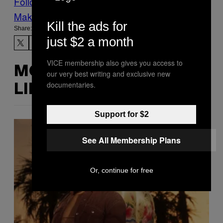
Follow Us On Discover
Make Us Preferred In Top Stories
Kill the ads for
Share:
just $2 a month
VICE membership also gives you access to
MORE
our very best writing and exclusive new
documentaries.
LIKE THIS
Support for $2
See All Membership Plans
Or, continue for free