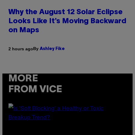
Why the August 12 Solar Eclipse
Looks Like It’s Moving Backward
on Maps
By
2 hours ago
Ashley Fike
MORE
FROM VICE