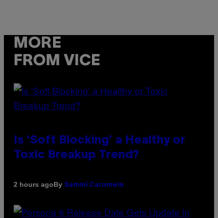
MORE
FROM VICE
Is ‘Soft Blocking’ a Healthy or
Toxic Breakup Trend?
By
2 hours ago
Sammi Caramela