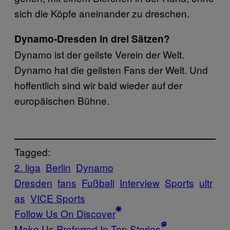
sich die Köpfe aneinander zu dreschen.
Dynamo-Dresden in drei Sätzen?
Dynamo ist der geilste Verein der Welt.
Dynamo hat die geilsten Fans der Welt. Und
hoffentlich sind wir bald wieder auf der
europäischen Bühne.
Tagged:
2. liga
Berlin
Dynamo
Dresden
fans
Fußball
Interview
Sports
ultr
as
VICE Sports
Follow Us On Discover
Make Us Preferred In Top Stories