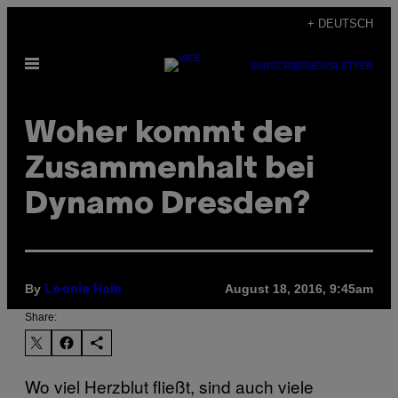
Skip
+ DEUTSCH
to
Open
content
SUBSCRIBE
NEWSLETTER
Menu
Woher kommt der
Zusammenhalt bei
Dynamo Dresden?
By
August 18, 2016, 9:45am
Leonie Hain
Share:
Wo viel Herzblut fließt, sind auch viele