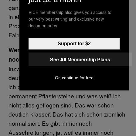
ganze Osten. Das wird dann thematisiert und
VICE membership also gives you access to
in eine Kategorie geschoben, wo 95 oder 98
our very best writing and exclusive new
Prozent der Leute gar nicht hingehören. Mehr
documentaries.
Fairness auf allen Seiten wäre angebracht.
Support for $2
Wenn es heute knallt—ist das für dich
noch im Rahmen?
See All Membership Plans
Inzwischen muss ich sagen, dass es bei uns
deutlich weniger Gewalt gibt als früher. Wenn
Or, continue for free
ich da an die 90er denke, als wirklich
permanent Pflastersteine und was weiß ich
nicht alles geflogen sind. Das war schon
deutlich krasser. Das hat sich schon ziemlich
normalisiert. Es gibt immer noch
Ausschreitungen, ja, weil es immer noch