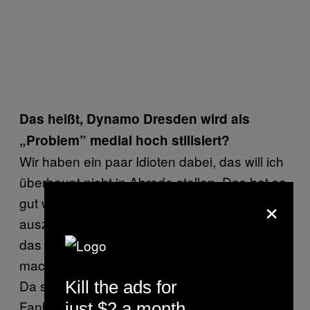
Das heißt, Dynamo Dresden wird als
„Problem” medial hoch stilisiert?
Wir haben ein paar Idioten dabei, das will ich
überhaupt nicht in Abrede stellen. Das hat so
×
gut wie jeder Verein und das ist schwierig
auszumerzen. Wahrscheinlich werden wir
das nie ganz können. Aber letzten Endes
machen viele Journalisten Wind gegen uns.
Da sind drei Idioten, dann ist es der ganze
Kill the ads for
Fanblock, dann ist es ganz Dresden und der
just $2 a month