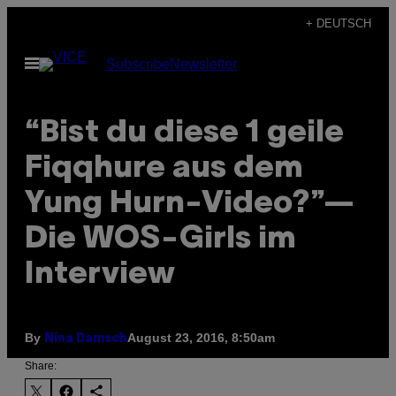
Skip
+ DEUTSCH
to
Open
Subscribe
Newsletter
content
Menu
“Bist du diese 1 geile
Fiqqhure aus dem
Yung Hurn-Video?”—
Die WOS-Girls im
Interview
By
August 23, 2016, 8:50am
Nina Damsch
Share: