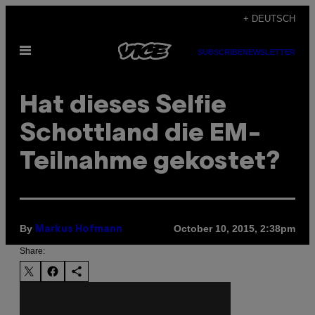
Skip
+ DEUTSCH
to
Open
content
SUBSCRIBE
NEWSLETTER
Menu
Hat dieses Selfie
Schottland die EM-
Teilnahme gekostet?
By
October 10, 2015, 2:38pm
Markus Hofmann
Share: