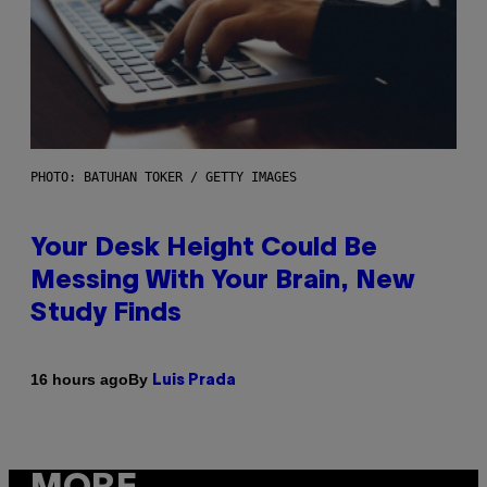
PHOTO: BATUHAN TOKER / GETTY IMAGES
Your Desk Height Could Be
Messing With Your Brain, New
Study Finds
By
16 hours ago
Luis Prada