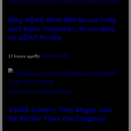
(PHOTO BY NOAM GALAI/GETTY IMAGES FOR TRIBECA FESTIVAL)
Why A$AP Mob Will Never Fully
Get Back Together, According
to A$AP Rocky
By
17 hours ago
Caleb Catlin
(PHOTO BY EBET ROBERTS/REDFERNS)
8 R&B Covers That Might Just
Be Better Than the Originals