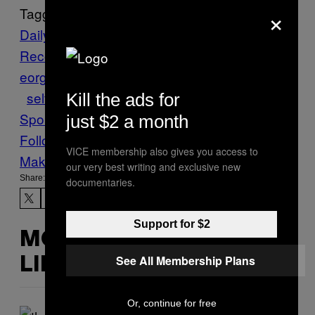
×
Tagged:
Daily
Record
em
fankultur
Frankreich
Fußball
G
eorgien
hexenjagd
qualifikation
Schottland
selfie
Shitstorm
Sports
Twitter
VICE
Kill the ads for
Sports
just $2 a month
Follow Us On Discover
VICE membership also gives you access to
Make Us Preferred In Top Stories
our very best writing and exclusive new
Share:
documentaries.
Support for $2
MORE
See All Membership Plans
LIKE THIS
Or, continue for free