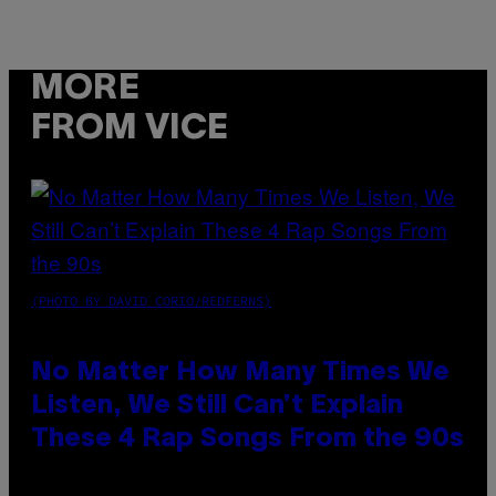
MORE
FROM VICE
(PHOTO BY DAVID CORIO/REDFERNS)
No Matter How Many Times We
Listen, We Still Can’t Explain
These 4 Rap Songs From the 90s