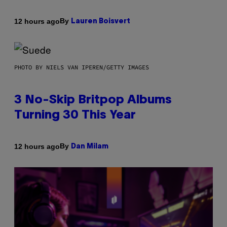
By
12 hours ago
Lauren Boisvert
PHOTO BY NIELS VAN IPEREN/GETTY IMAGES
3 No-Skip Britpop Albums
Turning 30 This Year
By
12 hours ago
Dan Milam