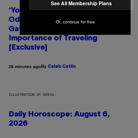
See All Membership Plans
‘You Can’t Fake an Experience’:
Odeal Talks His New EP,
Or, continue for free
Gatekeeping, and the
Importance of Traveling
[Exclusive]
By
26 minutes ago
Caleb Catlin
ILLUSTRATION BY REESA.
Daily Horoscope: August 6,
2026