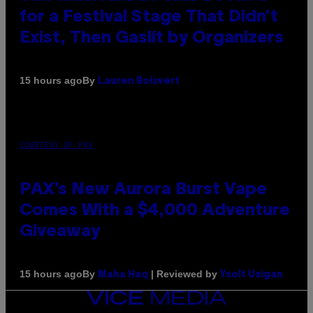
for a Festival Stage That Didn’t
Exist, Then Gaslit by Organizers
By
15 hours ago
Lauren Boisvert
COURTESY OF PAX
PAX’s New Aurora Burst Vape
Comes With a $4,000 Adventure
Giveaway
By
| Reviewed by
15 hours ago
Maha Haq
Ysolt Usigan
VICE
MEDIA