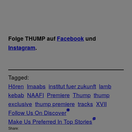
Folge THUMP auf
Facebook
und
Instagram
.
Tagged:
Hören
Imaabs
institut fuer zukunft
lamb
kebab
NAAFI
Premiere
Thump
thump
exclusive
thump premiere
tracks
XVII
Follow Us On Discover
Make Us Preferred In Top Stories
Share: