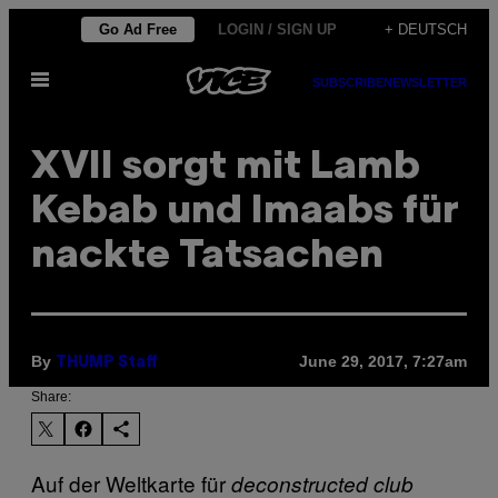
Skip
Go Ad Free
LOGIN / SIGN UP
+ DEUTSCH
to
Open
content
SUBSCRIBE
NEWSLETTER
Menu
XVII sorgt mit Lamb
Kebab und Imaabs für
nackte Tatsachen
By
June 29, 2017, 7:27am
THUMP Staff
Share:
Auf der Weltkarte für
deconstructed club