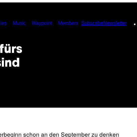
ies
Music
Waypoint
Members
Subscribe
Newsletter
fürs
sind
mmerbeginn schon an den September zu denken