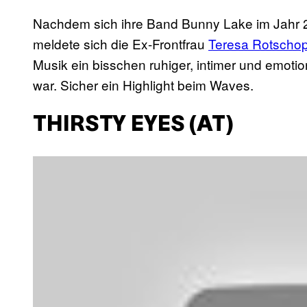
Nachdem sich ihre Band Bunny Lake im Jahr 20
meldete sich die Ex-Frontfrau
Teresa Rotschop
Musik ein bisschen ruhiger, intimer und emot
war. Sicher ein Highlight beim Waves.
THIRSTY EYES (AT)
P
l
a
y
v
i
d
e
o