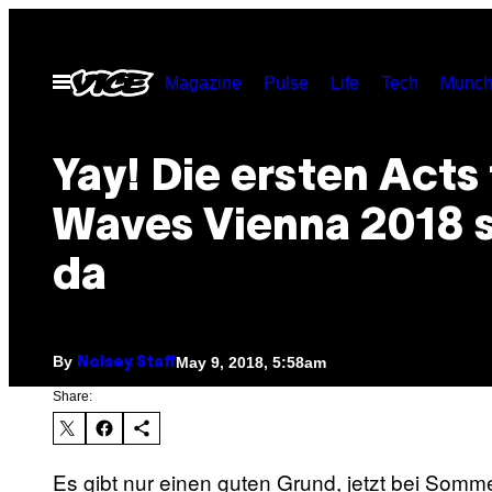
Skip
to
Open
Magazine
Pulse
Life
Tech
Munch
content
Menu
Yay! Die ersten Acts 
Waves Vienna 2018 
da
By
May 9, 2018, 5:58am
Noisey Staff
Share:
Es gibt nur einen guten Grund, jetzt bei So