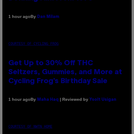
By
1 hour ago
Dan Milam
COURTESY OF CYCLING FROG
Get Up to 30% Off THC
Seltzers, Gummies, and More at
Cycling Frog’s Birthday Sale
By
| Reviewed by
1 hour ago
Maha Haq
Ysolt Usigan
COURTESY OF NWTN HOME