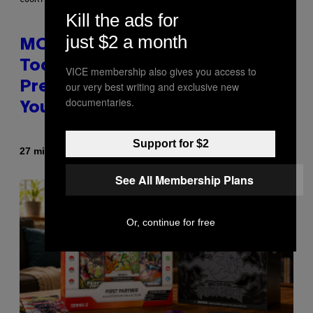
Kill the ads for
just $2 a month
MOOD’s 4th Birthday Sale Ends
Today— Get Up to 25% Off
VICE membership also gives you access to
our very best writing and exclusive new
Prerolls, Flower, and More While
documentaries.
You Can
Support for $2
By
| Reviewed by
27 minutes ago
Maha Haq
Ysolt Usigan
See All Membership Plans
Or, continue for free