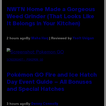
NWTN Home Made a Gorgeous
Weed Grinder (That Looks Like
It Belongs in Your Kitchen)
By
| Reviewed by
2 hours ago
Maha Haq
Ysolt Usigan
SCREENSHOT: POKEMON GO
Pokémon GO Fire and Ice Hatch
Day Event Guide – All Bonuses
and Special Hatches
By
3 hours ago
Denny Connolly