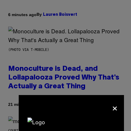
By
6 minutes ago
Lauren Boisvert
(PHOTO VIA T-MOBILE)
Monoculture is Dead, and
Lollapalooza Proved Why That’s
Actually a Great Thing
×
By
21 minutes ago
Caleb Catlin
COURTESY OF MOOD