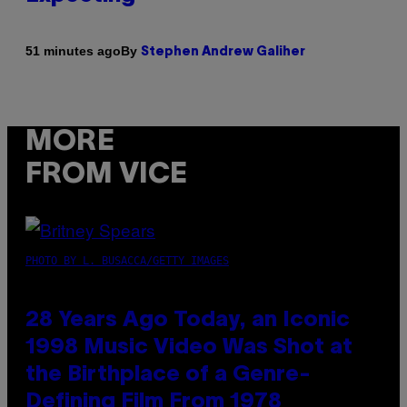
By
51 minutes ago
Stephen Andrew Galiher
MORE
FROM VICE
PHOTO BY L. BUSACCA/GETTY IMAGES
28 Years Ago Today, an Iconic
1998 Music Video Was Shot at
the Birthplace of a Genre-
Defining Film From 1978