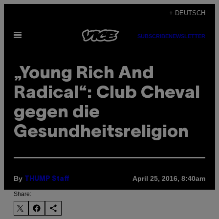
Skip
+ DEUTSCH
to
Open
content
SUBSCRIBE
NEWSLETTER
Menu
„Young Rich And
Radical“: Club Cheval
gegen die
Gesundheitsreligion
By
April 25, 2016, 8:40am
THUMP Staff
Share: