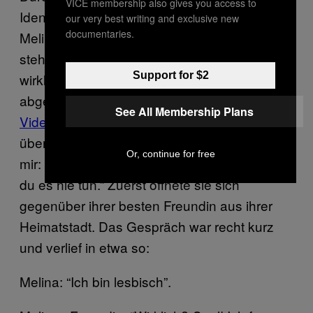
VICE membership also gives you access to
Identifizierungsmöglichkeiten in Köln hatte
our very best writing and exclusive new
documentaries.
Melina den Mut gefasst, zu sich selbst zu
stehen. Sie wollte allen zeigen, wer sie
Support for $2
wirklich ist. “Ich habe alle total schnell
abgeklappert,
damit ich mein Coming-out-
See All Membership Plans
Video für YouTube machen kann
. Ich war so
überzeugt von diesen Gefühlen. Ich dachte
Or, continue for free
mir: Wenn du es jetzt nicht machst, dann wirst
du es nie tun.” Zuerst öffnete sie sich
gegenüber ihrer besten Freundin aus ihrer
Heimatstadt. Das Gespräch war recht kurz
und verlief in etwa so:
Melina: “Ich bin lesbisch”.