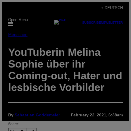
Skip
+ DEUTSCH
to
Open Menu
content
SUBSCRIBE
NEWSLETTER
Menschen
YouTuberin Melina
Sophie über ihr
Coming-out, Hater und
lesbische Vorbilder
By
Sebastian Goddemeier
February 22, 2021, 6:38am
Share: