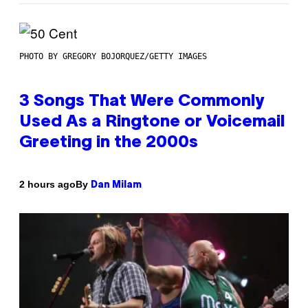
PHOTO BY GREGORY BOJORQUEZ/GETTY IMAGES
3 Songs That Were Commonly
Used As a Ringtone or Voicemail
Greeting in the 2000s
By
2 hours ago
Dan Milam