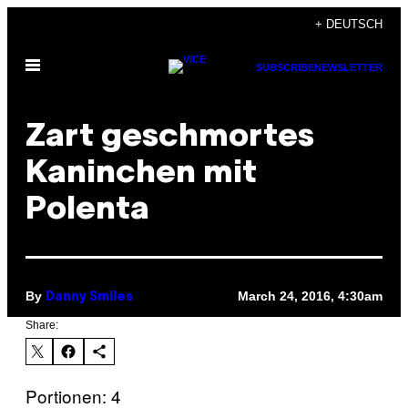
Skip
+ DEUTSCH
to
Open
content
SUBSCRIBE
NEWSLETTER
Menu
Zart geschmortes
Kaninchen mit
Polenta
By
March 24, 2016, 4:30am
Danny Smiles
Share:
Portionen: 4