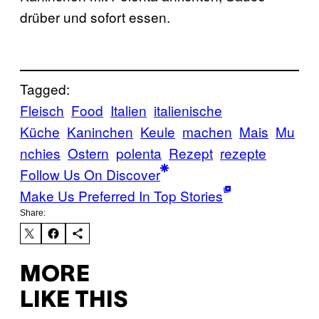
drüber und sofort essen.
Tagged:
Fleisch
Food
Italien
italienische
Küche
Kaninchen
Keule
machen
Mais
Mu
nchies
Ostern
polenta
Rezept
rezepte
Follow Us On Discover
Make Us Preferred In Top Stories
Share:
MORE
LIKE THIS