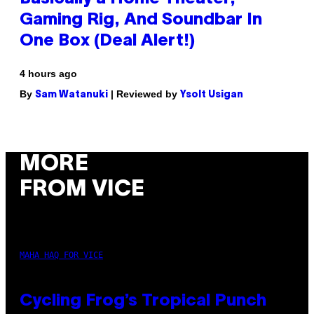
Gaming Rig, And Soundbar In
One Box (Deal Alert!)
4 hours ago
By
| Reviewed by
Sam Watanuki
Ysolt Usigan
MORE
FROM VICE
MAHA HAQ FOR VICE
Cycling Frog’s Tropical Punch