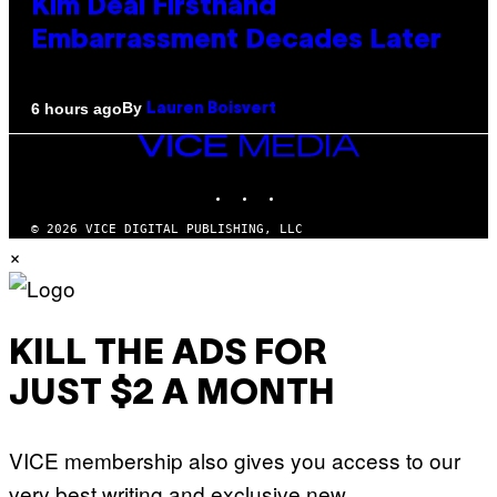
Kim Deal Firsthand
Embarrassment Decades Later
By
6 hours ago
Lauren Boisvert
VICE
MEDIA
INSTAGRAM
TIKTOK
YOUTUBE
© 2026 VICE DIGITAL PUBLISHING, LLC
×
KILL THE ADS FOR
JUST $2 A MONTH
VICE membership also gives you access to our
very best writing and exclusive new