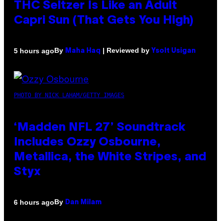
THC Seltzer Is Like an Adult
Capri Sun (That Gets You High)
By
| Reviewed by
5 hours ago
Maha Haq
Ysolt Usigan
PHOTO BY NICK LAHAM/GETTY IMAGES
‘Madden NFL 27’ Soundtrack
Includes Ozzy Osbourne,
Metallica, the White Stripes, and
Styx
By
6 hours ago
Dan Milam