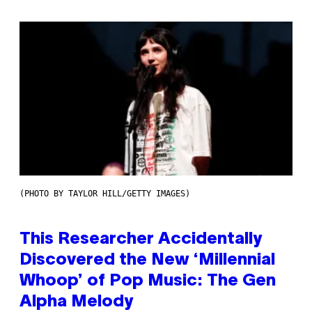
(PHOTO BY TAYLOR HILL/GETTY IMAGES)
This Researcher Accidentally
Discovered the New ‘Millennial
Whoop’ of Pop Music: The Gen
Alpha Melody