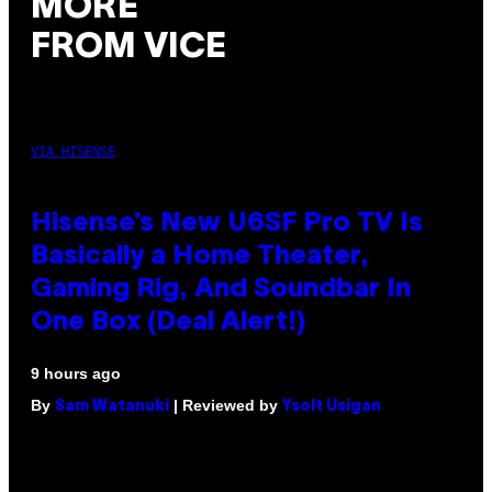
MORE
FROM VICE
VIA HISENSE
Hisense’s New U6SF Pro TV Is
Basically a Home Theater,
Gaming Rig, And Soundbar In
One Box (Deal Alert!)
9 hours ago
By
| Reviewed by
Sam Watanuki
Ysolt Usigan