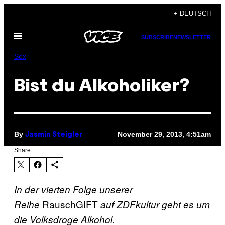
Skip
+ DEUTSCH
to
Open
content
SUBSCRIBE
NEWSLETTER
Menu
Sex
Bist du Alkoholiker?
By
November 29, 2013, 4:51am
Jasmin Steigler
Share:
In der vierten Folge unserer
RauschGIFT
Reihe
auf ZDFkultur geht es um
die Volksdroge Alkohol.