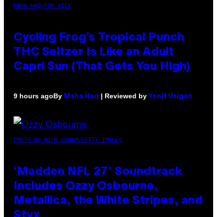
MAHA HAQ FOR VICE
Cycling Frog’s Tropical Punch
THC Seltzer Is Like an Adult
Capri Sun (That Gets You High)
By
| Reviewed by
9 hours ago
Maha Haq
Ysolt Usigan
PHOTO BY NICK LAHAM/GETTY IMAGES
‘Madden NFL 27’ Soundtrack
Includes Ozzy Osbourne,
Metallica, the White Stripes, and
Styx