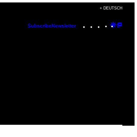
+ DEUTSCH
Instagram
TikTok
YouTube
Google
Googl
Subscribe
Newsletter
Discover
Top
Posts