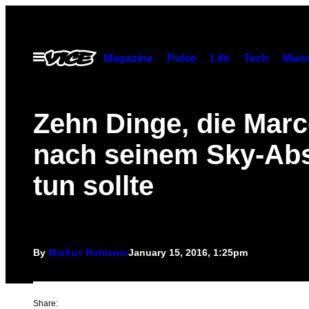
Skip
to
content
Open
Magazine
Pulse
Life
Tech
Munc
Menu
Zehn Dinge, die Marc
nach seinem Sky-Ab
tun sollte
By
Markus Hofmann
January 15, 2016, 1:25pm
Share: